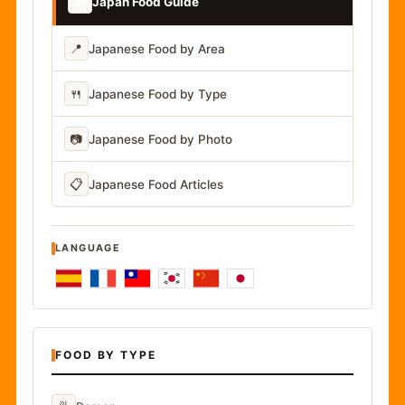
📚
Japan Food Guide
📍
Japanese Food by Area
🍴
Japanese Food by Type
📷
Japanese Food by Photo
📋
Japanese Food Articles
LANGUAGE
FOOD BY TYPE