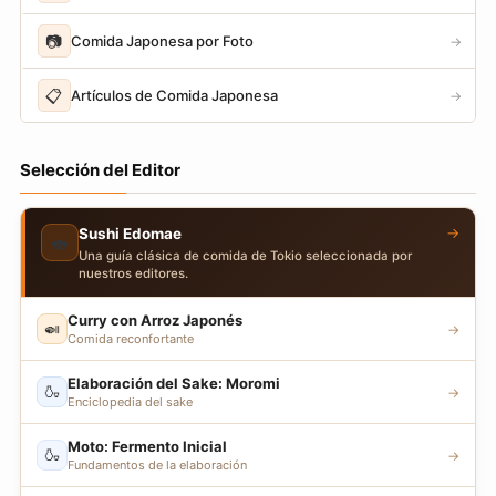
📷
Comida Japonesa por Foto
→
📋
Artículos de Comida Japonesa
→
Selección del Editor
→
Sushi Edomae
🍣
Una guía clásica de comida de Tokio seleccionada por
nuestros editores.
Curry con Arroz Japonés
🍛
→
Comida reconfortante
Elaboración del Sake: Moromi
🍶
→
Enciclopedia del sake
Moto: Fermento Inicial
🍶
→
Fundamentos de la elaboración