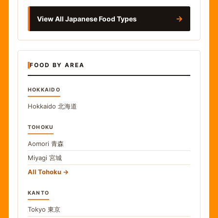
→
View All Japanese Food Types
FOOD BY AREA
HOKKAIDO
Hokkaido
北海道
TOHOKU
Aomori
青森
Miyagi
宮城
All Tohoku
KANTO
Tokyo
東京