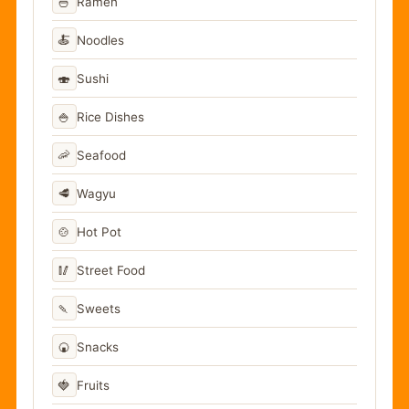
🍜
Ramen
🍝
Noodles
🍣
Sushi
🍚
Rice Dishes
🦐
Seafood
🥩
Wagyu
🍲
Hot Pot
🥢
Street Food
🍡
Sweets
🍘
Snacks
🍓
Fruits