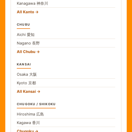
Kanagawa
神奈川
All Kanto
CHUBU
Aichi
愛知
Nagano
長野
All Chubu
KANSAI
Osaka
大阪
Kyoto
京都
All Kansai
CHUGOKU / SHIKOKU
Hiroshima
広島
Kagawa
香川
Chugoku