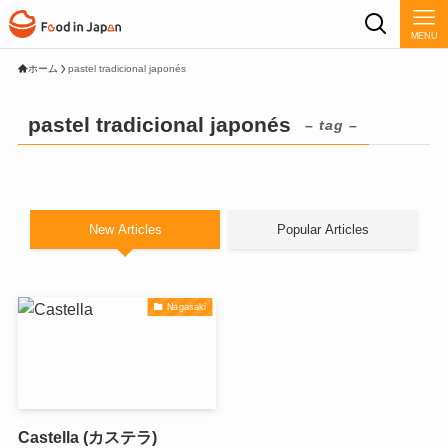
MENU
ホーム
pastel tradicional japonés
pastel tradicional japonés
– tag –
New Articles
Popular Articles
Nagasaki
Castella (カステラ)