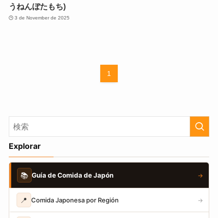
うねんぼたもち)
3 de November de 2025
1
Explorar
📚
Guía de Comida de Japón
→
📍
Comida Japonesa por Región
→