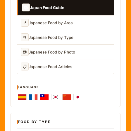
📚
Japan Food Guide
📍
Japanese Food by Area
🍴
Japanese Food by Type
📷
Japanese Food by Photo
📋
Japanese Food Articles
LANGUAGE
FOOD BY TYPE