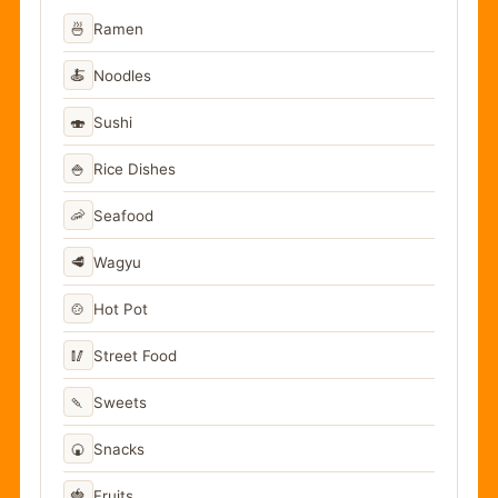
🍜
Ramen
🍝
Noodles
🍣
Sushi
🍚
Rice Dishes
🦐
Seafood
🥩
Wagyu
🍲
Hot Pot
🥢
Street Food
🍡
Sweets
🍘
Snacks
🍓
Fruits