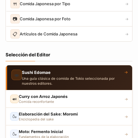
🍴
Comida Japonesa por Tipo
→
📷
Comida Japonesa por Foto
→
📋
Artículos de Comida Japonesa
→
Selección del Editor
→
Sushi Edomae
🍣
Una guía clásica de comida de Tokio seleccionada por
nuestros editores.
Curry con Arroz Japonés
🍛
→
Comida reconfortante
Elaboración del Sake: Moromi
🍶
→
Enciclopedia del sake
Moto: Fermento Inicial
🍶
→
Fundamentos de la elaboración