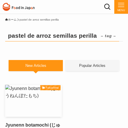
MENU
ホーム
pastel de arroz semillas perilla
pastel de arroz semillas perilla
– tag –
New Articles
Popular Articles
Fukushima
Jyunenn botamochi (じゅ