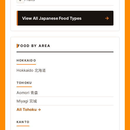
→
View All Japanese Food Types
FOOD BY AREA
HOKKAIDO
Hokkaido
北海道
TOHOKU
Aomori
青森
Miyagi
宮城
All Tohoku
KANTO