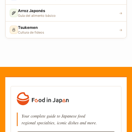
Arroz Japonés
🌾
→
Guía del alimento básico
Tsukemen
🍜
→
Cultura de fideos
Your complete guide to Japanese food
regional specialties, iconic dishes and more.