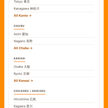
Tokyo
東京
Kanagawa
神奈川
All Kanto
CHUBU
Aichi
愛知
Nagano
長野
All Chubu
KANSAI
Osaka
大阪
Kyoto
京都
All Kansai
CHUGOKU / SHIKOKU
Hiroshima
広島
Kagawa
香川