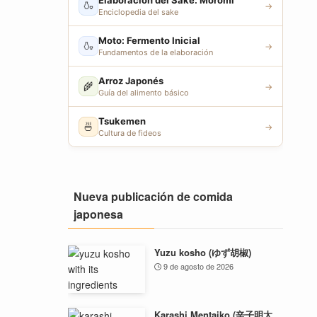
Elaboración del Sake: Moromi
🍶
→
Enciclopedia del sake
Moto: Fermento Inicial
🍶
→
Fundamentos de la elaboración
Arroz Japonés
🌾
→
Guía del alimento básico
Tsukemen
🍜
→
Cultura de fideos
Nueva publicación de comida
japonesa
Yuzu kosho (ゆず胡椒)
9 de agosto de 2026
Karashi Mentaiko (辛子明太