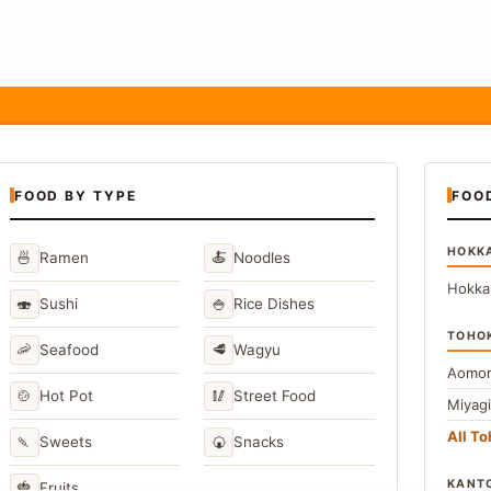
FOOD BY TYPE
FOO
HOKK
🍜
🍝
Ramen
Noodles
Hokka
🍣
🍚
Sushi
Rice Dishes
TOHO
🦐
🥩
Seafood
Wagyu
Aomor
🍲
🥢
Hot Pot
Street Food
Miyag
All T
🍡
🍘
Sweets
Snacks
KANT
🍓
Fruits