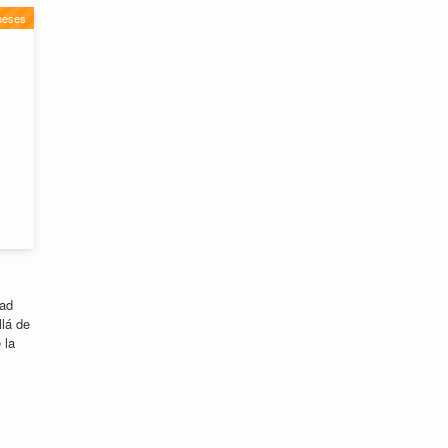
neses
dad
llá de
 la