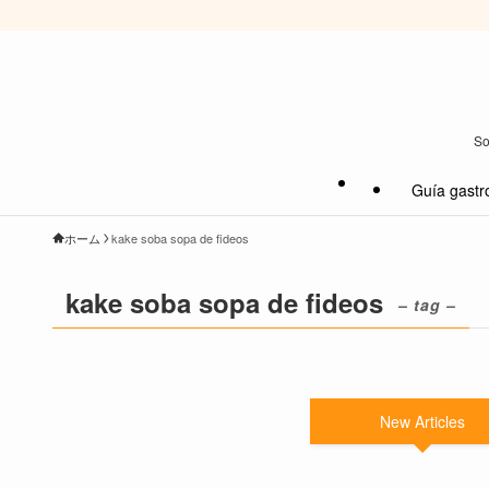
So
Guía gastr
ホーム
kake soba sopa de fideos
kake soba sopa de fideos
– tag –
New Articles