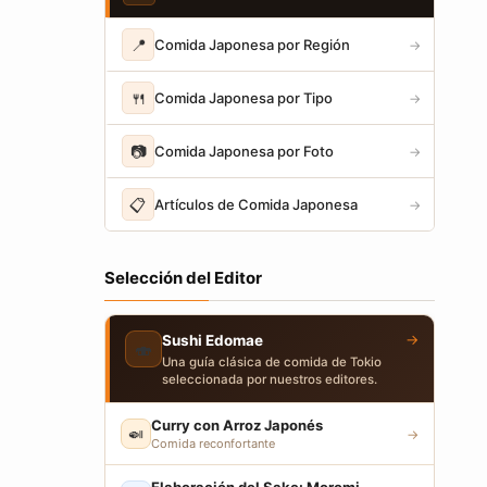
📍
Comida Japonesa por Región
→
🍴
Comida Japonesa por Tipo
→
📷
Comida Japonesa por Foto
→
📋
Artículos de Comida Japonesa
→
Selección del Editor
→
Sushi Edomae
🍣
Una guía clásica de comida de Tokio
seleccionada por nuestros editores.
Curry con Arroz Japonés
🍛
→
Comida reconfortante