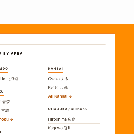
D BY AREA
AIDO
KANSAI
ido
北海道
Osaka
大阪
Kyoto
京都
KU
All Kansai
i
青森
CHUGOKU / SHIKOKU
i
宮城
ohoku
Hiroshima
広島
Kagawa
香川
O