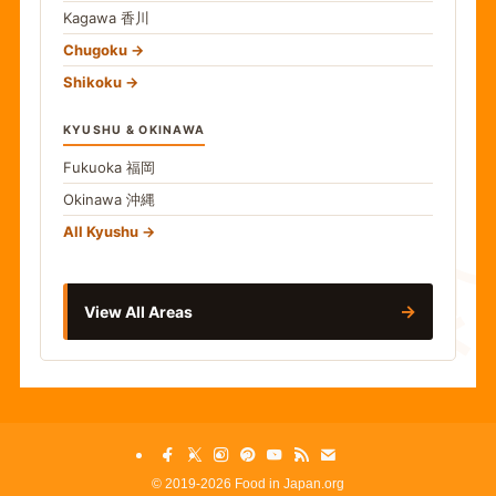
Kagawa
香川
Chugoku
Shikoku
KYUSHU & OKINAWA
Fukuoka
福岡
Okinawa
沖縄
食
All Kyushu
→
View All Areas
©
2019-2026 Food in Japan.org