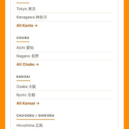
Tokyo
東京
Kanagawa
神奈川
All Kanto
CHUBU
Aichi
愛知
Nagano
長野
All Chubu
KANSAI
Osaka
大阪
Kyoto
京都
All Kansai
CHUGOKU / SHIKOKU
Hiroshima
広島