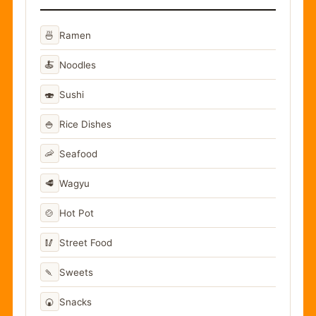
🍜
Ramen
🍝
Noodles
🍣
Sushi
🍚
Rice Dishes
🦐
Seafood
🥩
Wagyu
🍲
Hot Pot
🥢
Street Food
🍡
Sweets
🍘
Snacks