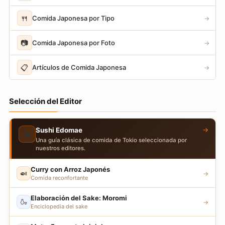
🍴
Comida Japonesa por Tipo
→
📷
Comida Japonesa por Foto
→
📋
Artículos de Comida Japonesa
→
Selección del Editor
→
Sushi Edomae
🍣
Una guía clásica de comida de Tokio seleccionada por
nuestros editores.
Curry con Arroz Japonés
🍛
→
Comida reconfortante
Elaboración del Sake: Moromi
🍶
→
Enciclopedia del sake