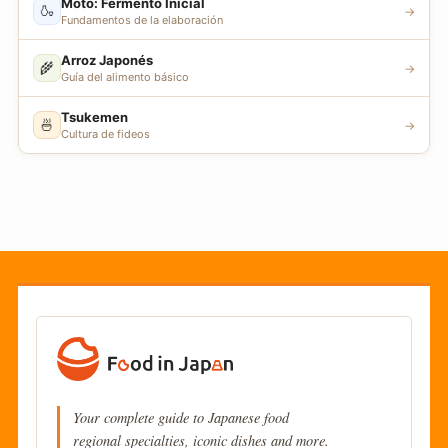
Moto: Fermento Inicial
🍶
→
Fundamentos de la elaboración
Arroz Japonés
🌾
→
Guía del alimento básico
Tsukemen
🍜
→
Cultura de fideos
Your complete guide to Japanese food
regional specialties, iconic dishes and more.