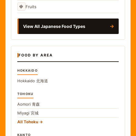
🍓
Fruits
→
View All Japanese Food Types
FOOD BY AREA
HOKKAIDO
Hokkaido
北海道
TOHOKU
Aomori
青森
Miyagi
宮城
All Tohoku
KANTO