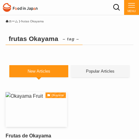
MENU
ホーム
frutas Okayama
frutas Okayama
– tag –
New Articles
Popular Articles
Okayama
Frutas de Okayama