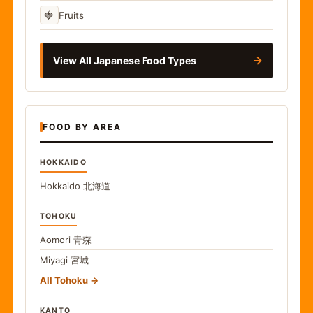
🍓
Fruits
→
View All Japanese Food Types
FOOD BY AREA
HOKKAIDO
Hokkaido
北海道
TOHOKU
Aomori
青森
Miyagi
宮城
All Tohoku
KANTO