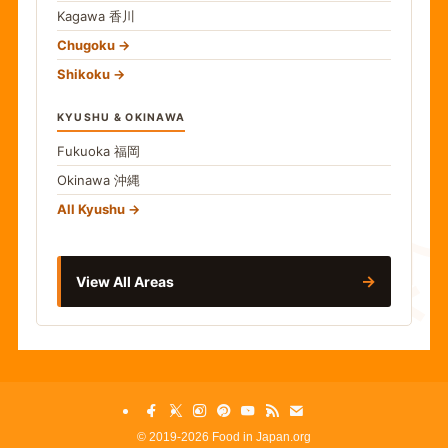
Kagawa
香川
Chugoku
Shikoku
KYUSHU & OKINAWA
Fukuoka
福岡
Okinawa
沖縄
食
All Kyushu
→
View All Areas
©
2019-2026 Food in Japan.org