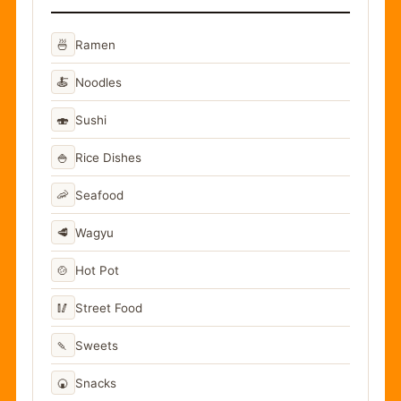
🍜
Ramen
🍝
Noodles
🍣
Sushi
🍚
Rice Dishes
🦐
Seafood
🥩
Wagyu
🍲
Hot Pot
🥢
Street Food
🍡
Sweets
🍘
Snacks