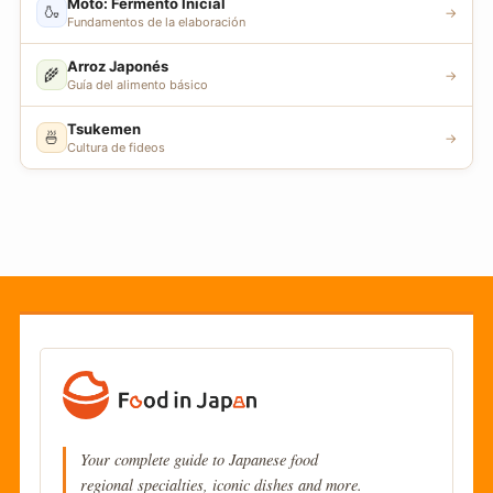
Moto: Fermento Inicial
🍶
→
Fundamentos de la elaboración
Arroz Japonés
🌾
→
Guía del alimento básico
Tsukemen
🍜
→
Cultura de fideos
Your complete guide to Japanese food
regional specialties, iconic dishes and more.