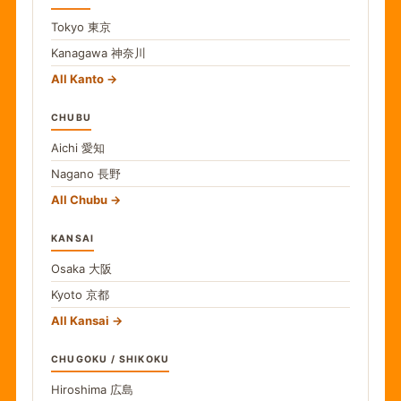
Tokyo
東京
Kanagawa
神奈川
All Kanto
CHUBU
Aichi
愛知
Nagano
長野
All Chubu
KANSAI
Osaka
大阪
Kyoto
京都
All Kansai
CHUGOKU / SHIKOKU
Hiroshima
広島