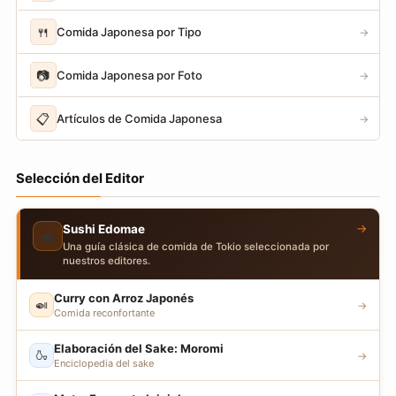
🍴
Comida Japonesa por Tipo
→
📷
Comida Japonesa por Foto
→
📋
Artículos de Comida Japonesa
→
Selección del Editor
→
Sushi Edomae
🍣
Una guía clásica de comida de Tokio seleccionada por
nuestros editores.
Curry con Arroz Japonés
🍛
→
Comida reconfortante
Elaboración del Sake: Moromi
🍶
→
Enciclopedia del sake