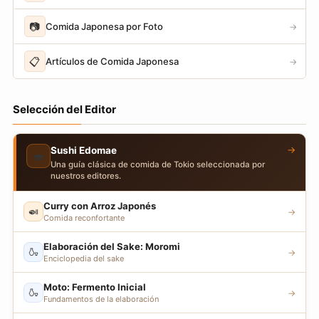
📷
Comida Japonesa por Foto
→
📋
Artículos de Comida Japonesa
→
Selección del Editor
→
Sushi Edomae
🍣
Una guía clásica de comida de Tokio seleccionada por
nuestros editores.
Curry con Arroz Japonés
🍛
→
Comida reconfortante
Elaboración del Sake: Moromi
🍶
→
Enciclopedia del sake
Moto: Fermento Inicial
🍶
→
Fundamentos de la elaboración