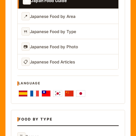
📚
Japan Food Guide
📍
Japanese Food by Area
🍴
Japanese Food by Type
📷
Japanese Food by Photo
📋
Japanese Food Articles
LANGUAGE
FOOD BY TYPE