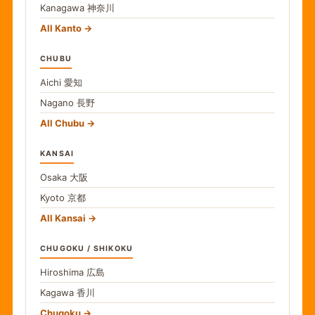
Kanagawa
神奈川
All Kanto
CHUBU
Aichi
愛知
Nagano
長野
All Chubu
KANSAI
Osaka
大阪
Kyoto
京都
All Kansai
CHUGOKU / SHIKOKU
Hiroshima
広島
Kagawa
香川
Chugoku