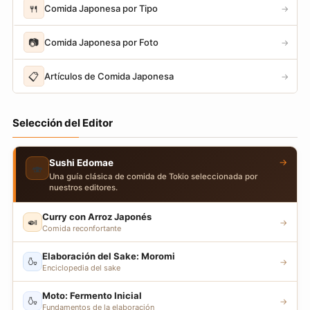
🍴
Comida Japonesa por Tipo
→
📷
Comida Japonesa por Foto
→
📋
Artículos de Comida Japonesa
→
Selección del Editor
→
Sushi Edomae
🍣
Una guía clásica de comida de Tokio seleccionada por
nuestros editores.
Curry con Arroz Japonés
🍛
→
Comida reconfortante
Elaboración del Sake: Moromi
🍶
→
Enciclopedia del sake
Moto: Fermento Inicial
🍶
→
Fundamentos de la elaboración