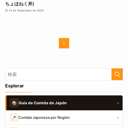
ちょほねく丼)
13 de September de 2025
1
Explorar
📚
Guía de Comida de Japón
→
📍
Comida Japonesa por Región
→