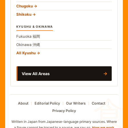
Chugoku
Shikoku
KYUSHU & OKINAWA
Fukuoka
福岡
Okinawa
沖縄
All Kyushu
→
View All Areas
食
About
Editorial Policy
Our Writers
Contact
Privacy Policy
Written in Japan from Japanese-language primary sources. Where
a figure cannot be traced to a source, we say so.
How we work