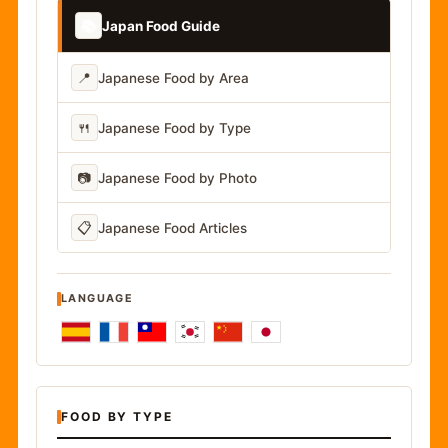
📚
Japan Food Guide
📍
Japanese Food by Area
🍴
Japanese Food by Type
📷
Japanese Food by Photo
📋
Japanese Food Articles
LANGUAGE
FOOD BY TYPE