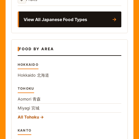
→
View All Japanese Food Types
FOOD BY AREA
HOKKAIDO
Hokkaido
北海道
TOHOKU
Aomori
青森
Miyagi
宮城
All Tohoku
KANTO