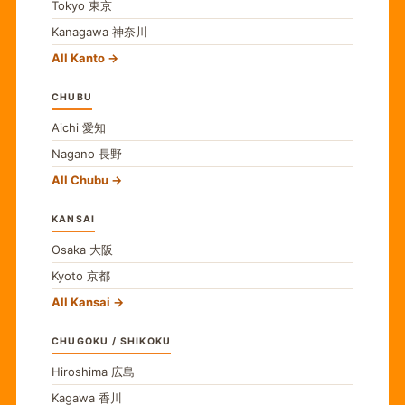
Tokyo
東京
Kanagawa
神奈川
All Kanto
CHUBU
Aichi
愛知
Nagano
長野
All Chubu
KANSAI
Osaka
大阪
Kyoto
京都
All Kansai
CHUGOKU / SHIKOKU
Hiroshima
広島
Kagawa
香川