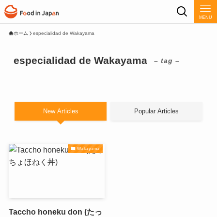
MENU
ホーム
especialidad de Wakayama
especialidad de Wakayama
– tag –
New Articles
Popular Articles
Wakayama
Taccho honeku don (たっ