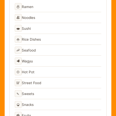
🍜
Ramen
🍝
Noodles
🍣
Sushi
🍚
Rice Dishes
🦐
Seafood
🥩
Wagyu
🍲
Hot Pot
🥢
Street Food
🍡
Sweets
🍘
Snacks
🍓
Fruits