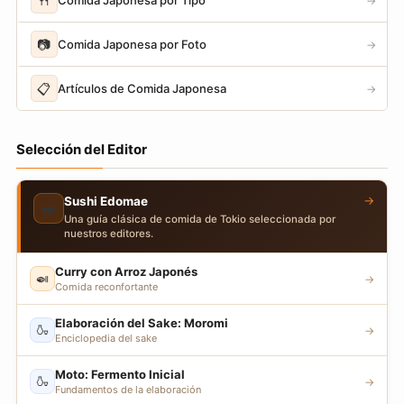
🍴
→
📷
Comida Japonesa por Foto
→
📋
Artículos de Comida Japonesa
→
Selección del Editor
→
Sushi Edomae
🍣
Una guía clásica de comida de Tokio seleccionada por
nuestros editores.
Curry con Arroz Japonés
🍛
→
Comida reconfortante
Elaboración del Sake: Moromi
🍶
→
Enciclopedia del sake
Moto: Fermento Inicial
🍶
→
Fundamentos de la elaboración