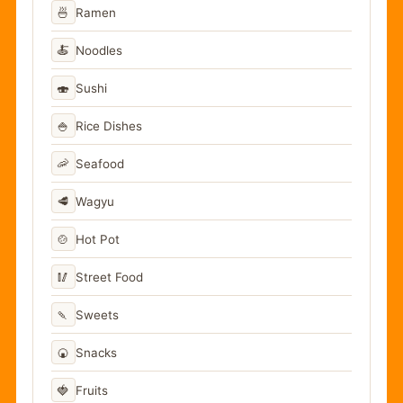
🍜
Ramen
🍝
Noodles
🍣
Sushi
🍚
Rice Dishes
🦐
Seafood
🥩
Wagyu
🍲
Hot Pot
🥢
Street Food
🍡
Sweets
🍘
Snacks
🍓
Fruits