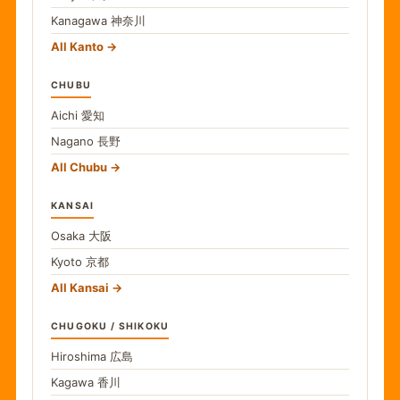
Kanagawa
神奈川
All Kanto
CHUBU
Aichi
愛知
Nagano
長野
All Chubu
KANSAI
Osaka
大阪
Kyoto
京都
All Kansai
CHUGOKU / SHIKOKU
Hiroshima
広島
Kagawa
香川