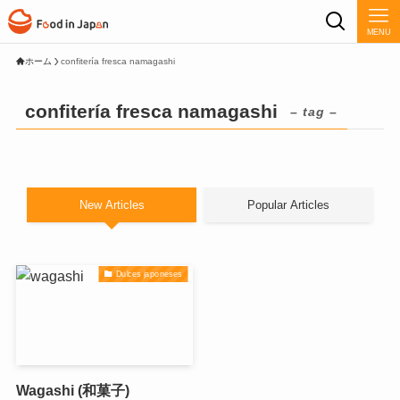
MENU
ホーム
confitería fresca namagashi
confitería fresca namagashi
– tag –
New Articles
Popular Articles
Dulces japoneses
Wagashi (和菓子)