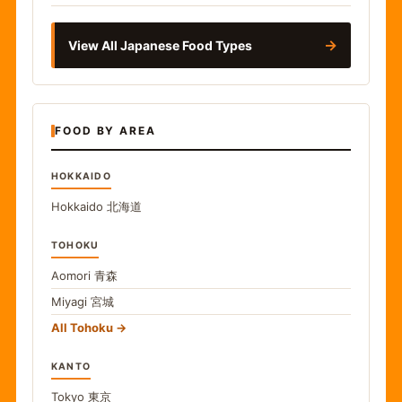
→
View All Japanese Food Types
FOOD BY AREA
HOKKAIDO
Hokkaido
北海道
TOHOKU
Aomori
青森
Miyagi
宮城
All Tohoku
KANTO
Tokyo
東京