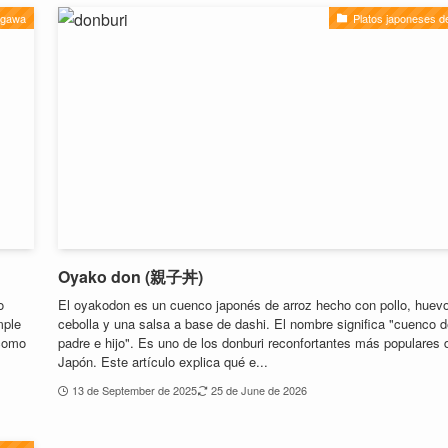
agawa
Platos japoneses d
Oyako don (親子丼)
o
El oyakodon es un cuenco japonés de arroz hecho con pollo, huevo
mple
cebolla y una salsa a base de dashi. El nombre significa "cuenco 
 como
padre e hijo". Es uno de los donburi reconfortantes más populares 
Japón. Este artículo explica qué e...
13 de September de 2025
25 de June de 2026