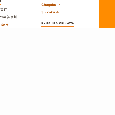
O
Chugoku
o
東京
Shikoku
gawa
神奈川
KYUSHU & OKINAWA
nto
Fukuoka
福岡
U
Okinawa
沖縄
食
愛知
All Kyushu
no
長野
hubu
→
w All Areas