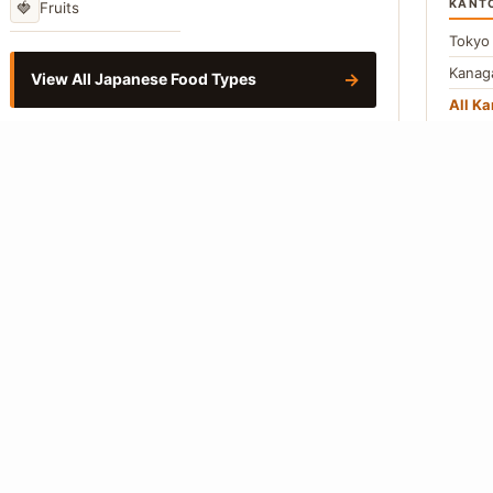
KANT
🍓
Fruits
Toky
Kana
→
View All Japanese Food Types
All Ka
CHUB
Aichi
Naga
All C
Vie
©
2019-2026 Food in Japan.org