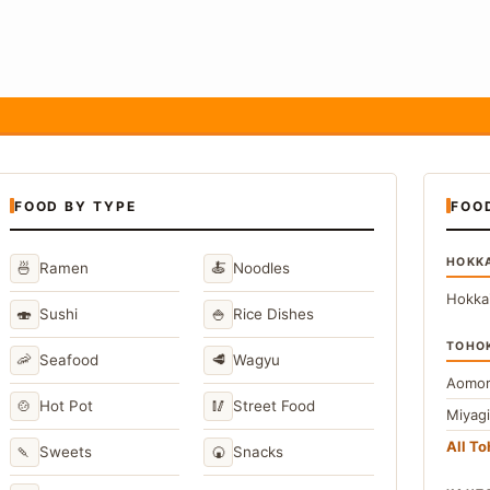
FOOD BY TYPE
FOO
HOKK
🍜
🍝
Ramen
Noodles
Hokka
🍣
🍚
Sushi
Rice Dishes
TOHO
🦐
🥩
Seafood
Wagyu
Aomor
🍲
🥢
Hot Pot
Street Food
Miyag
All T
🍡
🍘
Sweets
Snacks