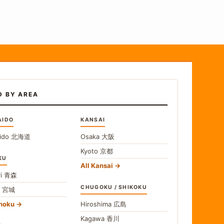
D BY AREA
AIDO
KANSAI
ido
北海道
Osaka
大阪
Kyoto
京都
KU
All Kansai
i
青森
CHUGOKU / SHIKOKU
i
宮城
ohoku
Hiroshima
広島
Kagawa
香川