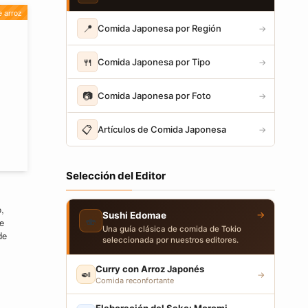
e arroz
📍
Comida Japonesa por Región
→
🍴
Comida Japonesa por Tipo
→
📷
Comida Japonesa por Foto
→
📋
Artículos de Comida Japonesa
→
Selección del Editor
,
→
Sushi Edomae
🍣
de
Una guía clásica de comida de Tokio
de
seleccionada por nuestros editores.
Curry con Arroz Japonés
🍛
→
Comida reconfortante