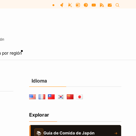
pón
 por región
Idioma
Explorar
📚
Guía de Comida de Japón
→