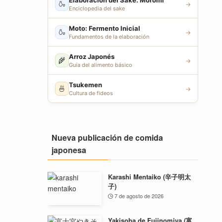
Elaboración del Sake: Moromi
🍶
→
Enciclopedia del sake
Moto: Fermento Inicial
🍶
→
Fundamentos de la elaboración
Arroz Japonés
🌾
→
Guía del alimento básico
Tsukemen
🍜
→
Cultura de fideos
Nueva publicación de comida
japonesa
Karashi Mentaiko (辛子明太
子)
7 de agosto de 2026
Yakisoba de Fujinomiya (富