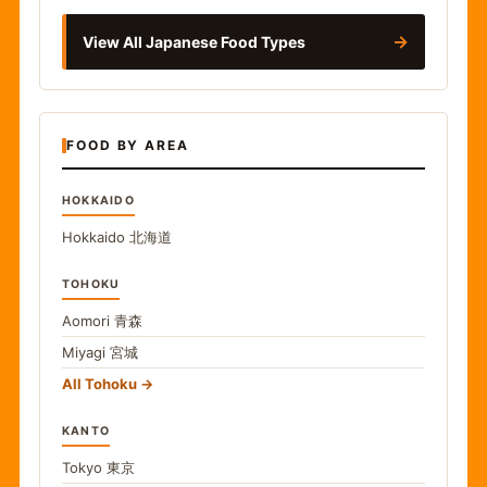
→
View All Japanese Food Types
FOOD BY AREA
HOKKAIDO
Hokkaido
北海道
TOHOKU
Aomori
青森
Miyagi
宮城
All Tohoku
KANTO
Tokyo
東京