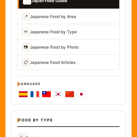
📚
Japan Food Guide
📍
Japanese Food by Area
🍴
Japanese Food by Type
📷
Japanese Food by Photo
📋
Japanese Food Articles
LANGUAGE
FOOD BY TYPE