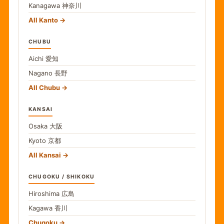
Kanagawa
神奈川
All Kanto
CHUBU
Aichi
愛知
Nagano
長野
All Chubu
KANSAI
Osaka
大阪
Kyoto
京都
All Kansai
CHUGOKU / SHIKOKU
Hiroshima
広島
Kagawa
香川
Chugoku