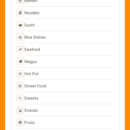
🍜
Ramen
🍝
Noodles
🍣
Sushi
🍚
Rice Dishes
🦐
Seafood
🥩
Wagyu
🍲
Hot Pot
🥢
Street Food
🍡
Sweets
🍘
Snacks
🍓
Fruits