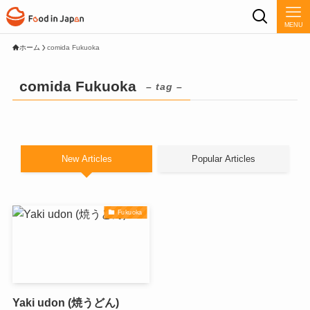
MENU
ホーム
comida Fukuoka
comida Fukuoka
– tag –
New Articles
Popular Articles
Fukuoka
Yaki udon (焼うどん)