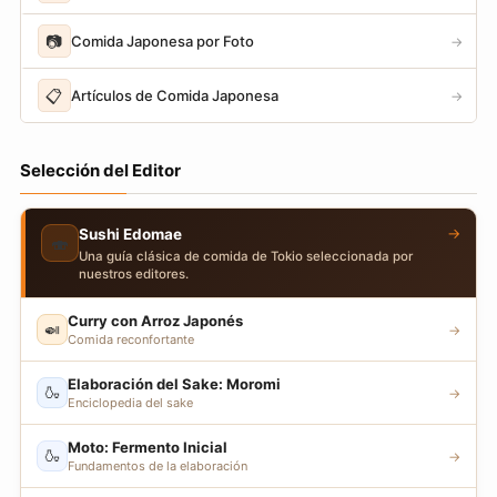
📷
Comida Japonesa por Foto
→
📋
Artículos de Comida Japonesa
→
Selección del Editor
→
Sushi Edomae
🍣
Una guía clásica de comida de Tokio seleccionada por
nuestros editores.
Curry con Arroz Japonés
🍛
→
Comida reconfortante
Elaboración del Sake: Moromi
🍶
→
Enciclopedia del sake
Moto: Fermento Inicial
🍶
→
Fundamentos de la elaboración