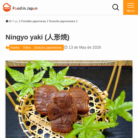
MENU
ホーム
Comida japonesa
Snacks japoneses
Ningyo yaki (人形焼)
13 de May de 2026
Kanto
Tokio
Snacks japoneses