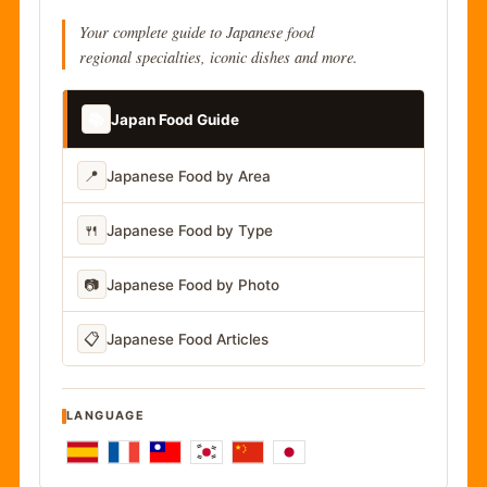
Your complete guide to Japanese food
regional specialties, iconic dishes and more.
📚
Japan Food Guide
📍
Japanese Food by Area
🍴
Japanese Food by Type
📷
Japanese Food by Photo
📋
Japanese Food Articles
LANGUAGE