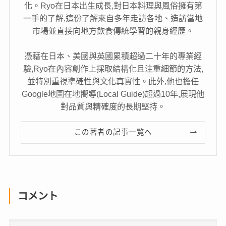
化。Ryo在日本出生成長,對日本料理與風俗擁有第
一手的了解,這份了解來自多年走訪各地、造訪當地
市場並直接向地方飲食傳統學習的親身經歷。
憑藉在日本、美國與英國累積超過二十年的專業經
驗,Ryo在內容創作上採取結構化且注重細節的方法,
並特別重視準確性與文化真實性。此外,他也擔任
Google地圖在地嚮導(Local Guide)超過10年,展現他
對品質與精確度的長期堅持。
この著者の記事一覧へ
コメント