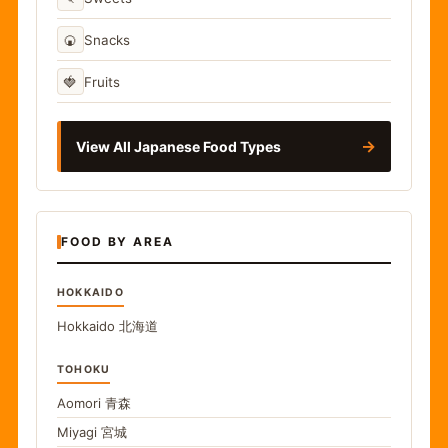
🍘
Snacks
🍓
Fruits
→
View All Japanese Food Types
FOOD BY AREA
HOKKAIDO
Hokkaido
北海道
TOHOKU
Aomori
青森
Miyagi
宮城