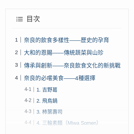
目次
奈良的飲食多樣性——歷史的孕育
大和的恩賜——傳統蔬菜與山珍
傳承與創新——奈良飲食文化的新挑戰
奈良的必嚐美食——4種選擇
1. 吉野葛
2. 飛鳥鍋
3. 柿葉壽司
4. 三輪素麵（Miwa Somen）