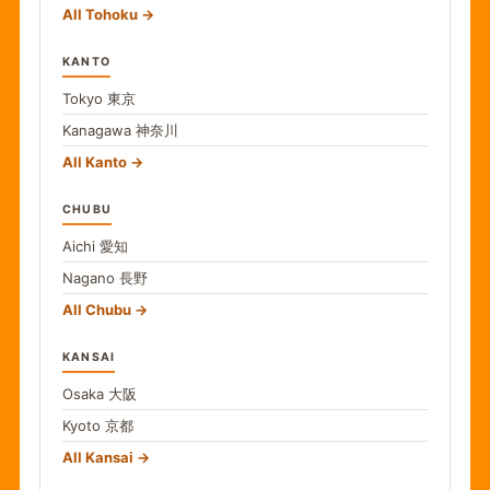
All Tohoku
KANTO
Tokyo
東京
Kanagawa
神奈川
All Kanto
CHUBU
Aichi
愛知
Nagano
長野
All Chubu
KANSAI
Osaka
大阪
Kyoto
京都
All Kansai