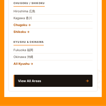
CHUGOKU / SHIKOKU
Hiroshima
広島
Kagawa
香川
Chugoku
Shikoku
KYUSHU & OKINAWA
Fukuoka
福岡
Okinawa
沖縄
食
All Kyushu
→
View All Areas