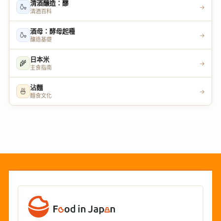
清酒釀造：醪
🍶
→
清酒百科
酒母：酵母起種
🍶
→
釀造基礎
日本米
🌾
→
主食指南
沾麵
🍜
→
麵食文化