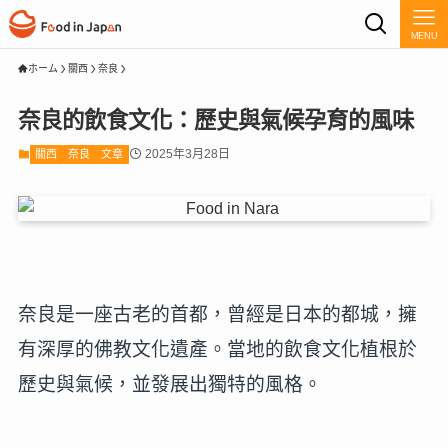
MENU
ホーム
關西
奈良
奈良的飲食文化：歷史與氣候孕育的風味
2025年3月28日
關西
奈良
文章
奈良是一座古老的首都，曾經是日本的都城，擁
有深厚的佛教文化遺產。當地的飲食文化植根於
歷史與氣候，並發展出獨特的風格。