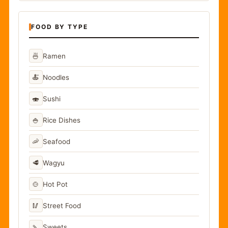
FOOD BY TYPE
🍜
Ramen
🍝
Noodles
🍣
Sushi
🍚
Rice Dishes
🦐
Seafood
🥩
Wagyu
🍲
Hot Pot
🥢
Street Food
🍡
Sweets