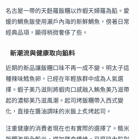
名古屋一帶的天麩羅飯糰以炸蝦天婦羅為餡。愛
媛的鯛魚飯使用瀨戶內海的新鮮鯛魚，傍著日常
經典品項，顯得稍微奢侈了些。
新潮流與健康取向餡料
近期的新品讓飯糰口味不再一成不變。明太子這
種辣味鱈魚卵，已經在年輕族群中成為人氣選
擇。蝦子美乃滋則將蝦肉口感融入鮪魚美乃滋帶
起的濃郁美乃滋風潮。起司烤飯糰帶入西式變
化，直接在醬油調味的米飯上炙烤起司。
注重健康的消費者現在也有實際的選擇了。糙米