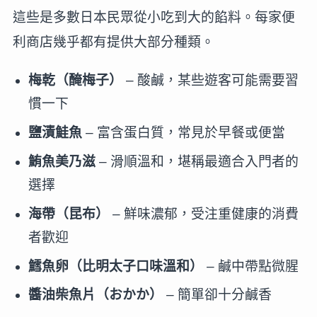
這些是多數日本民眾從小吃到大的餡料。每家便
利商店幾乎都有提供大部分種類。
梅乾（醃梅子）
– 酸鹹，某些遊客可能需要習
慣一下
鹽漬鮭魚
– 富含蛋白質，常見於早餐或便當
鮪魚美乃滋
– 滑順溫和，堪稱最適合入門者的
選擇
海帶（昆布）
– 鮮味濃郁，受注重健康的消費
者歡迎
鱈魚卵（比明太子口味溫和）
– 鹹中帶點微腥
醬油柴魚片（おかか）
– 簡單卻十分鹹香