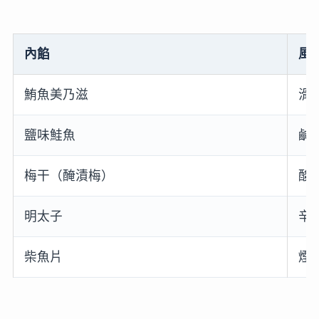
內餡
風
鮪魚美乃滋
滑
鹽味鮭魚
鹹
梅干（醃漬梅）
酸
明太子
辛
柴魚片
煙