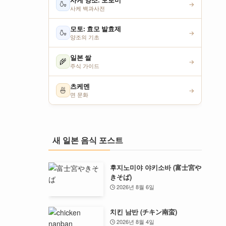
사케 양조: 모로미
🍶
→
사케 백과사전
모토: 효모 발효제
🍶
→
양조의 기초
일본 쌀
🌾
→
주식 가이드
츠케멘
🍜
→
면 문화
새 일본 음식 포스트
후지노미야 야키소바 (富士宮や
きそば)
2026년 8월 6일
치킨 남반 (チキン南蛮)
2026년 8월 4일