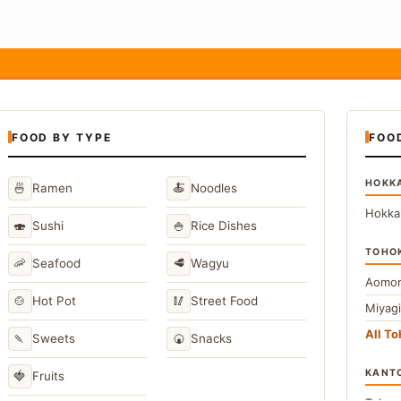
FOOD BY TYPE
FOO
HOKK
🍜
🍝
Ramen
Noodles
Hokka
🍣
🍚
Sushi
Rice Dishes
TOHO
🦐
🥩
Seafood
Wagyu
Aomor
🍲
🥢
Hot Pot
Street Food
Miyag
All T
🍡
🍘
Sweets
Snacks
KANT
🍓
Fruits