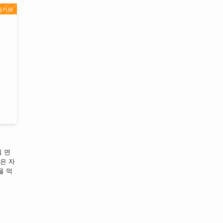
가가와
 면
은 자
을 먹