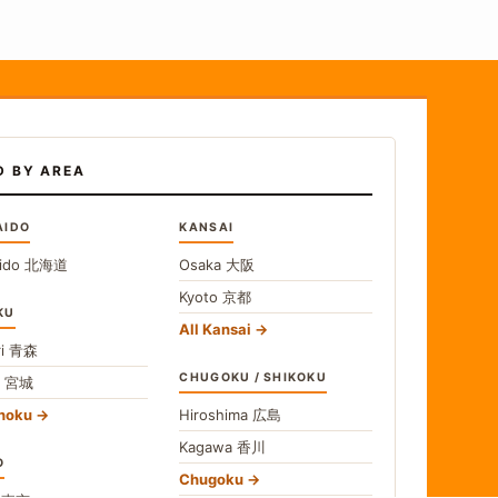
D BY AREA
AIDO
KANSAI
ido
北海道
Osaka
大阪
Kyoto
京都
KU
All Kansai
i
青森
CHUGOKU / SHIKOKU
i
宮城
ohoku
Hiroshima
広島
Kagawa
香川
O
Chugoku