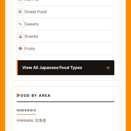
🥢
Street Food
🍡
Sweets
🍘
Snacks
🍓
Fruits
→
View All Japanese Food Types
FOOD BY AREA
HOKKAIDO
Hokkaido
北海道