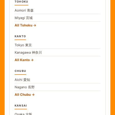
TOHOKU
Aomori
青森
Miyagi
宮城
All Tohoku
KANTO
Tokyo
東京
Kanagawa
神奈川
All Kanto
CHUBU
Aichi
愛知
Nagano
長野
All Chubu
KANSAI
Osaka
大阪