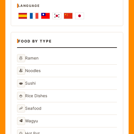
LANGUAGE
FOOD BY TYPE
🍜
Ramen
🍝
Noodles
🍣
Sushi
🍚
Rice Dishes
🦐
Seafood
🥩
Wagyu
🍲
Hot Pot