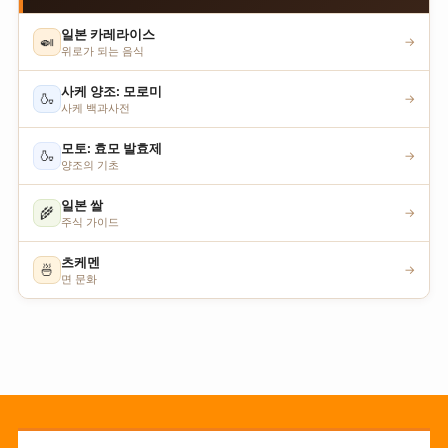
일본 카레라이스
🍛
→
위로가 되는 음식
사케 양조: 모로미
🍶
→
사케 백과사전
모토: 효모 발효제
🍶
→
양조의 기초
일본 쌀
🌾
→
주식 가이드
츠케멘
🍜
→
면 문화