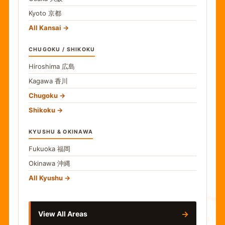
Kyoto
京都
All Kansai
CHUGOKU / SHIKOKU
Hiroshima
広島
Kagawa
香川
Chugoku
Shikoku
KYUSHU & OKINAWA
Fukuoka
福岡
Okinawa
沖縄
食
All Kyushu
→
View All Areas