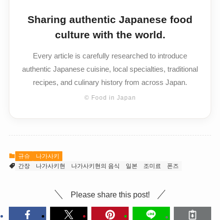
Sharing authentic Japanese food
culture with the world.
Every article is carefully researched to introduce
authentic Japanese cuisine, local specialties, traditional
recipes, and culinary history from across Japan.
© Food in Japan
규슈
나가사키
간장
나가사키현
나가사키현의 음식
일본
조미료
폰즈
Please share this post!