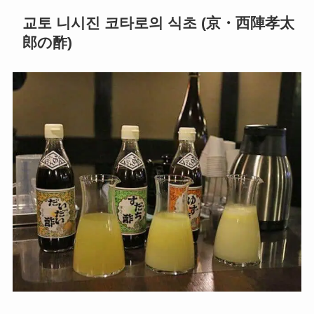
교토 니시진 코타로의 식초 (京・西陣孝太
郎の酢)