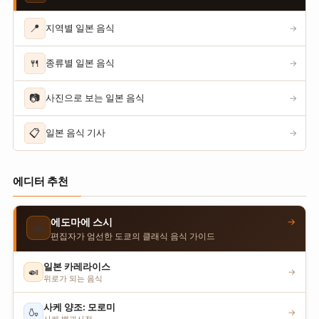
📍
지역별 일본 음식
→
🍴
종류별 일본 음식
→
📷
사진으로 보는 일본 음식
→
📋
일본 음식 기사
→
에디터 추천
→
에도마에 스시
🍣
편집자가 엄선한 도쿄의 클래식 음식 가이드
일본 카레라이스
🍛
→
위로가 되는 음식
사케 양조: 모로미
🍶
→
사케 백과사전