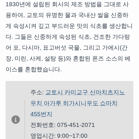
1830년에 설립된 회사의 제조 방법을 그대로 사
용하여, 교토의 유명한 물과 국내산 쌀을 신중하
게 숙성시켜 깊고 부드러운 맛의 식초를 생산합니
다. 그들은 신중하게 숙성된 식초, 건조한 가다랑
어 포, 다시마, 표고버섯 국물, 그리고 가에시(간
장, 미린, 사케, 설탕 등)와 혼합된 폰즈 소스의 베
이스를 혼합했습니다.
주소:
교토시 카미교구 신마치츠지노
우치 아가루 히가시니우도 쇼마치
455번지
전화번호: 075-451-2071
영업시간: 9:00~17:00