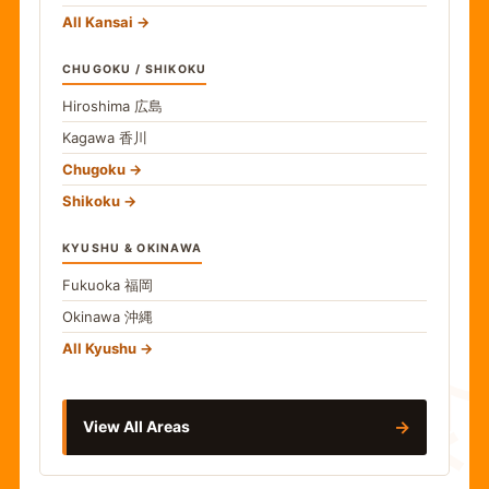
All Kansai
CHUGOKU / SHIKOKU
Hiroshima
広島
Kagawa
香川
Chugoku
Shikoku
KYUSHU & OKINAWA
Fukuoka
福岡
Okinawa
沖縄
食
All Kyushu
→
View All Areas