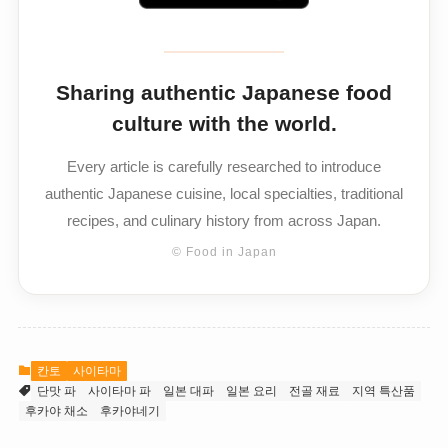
Sharing authentic Japanese food
culture with the world.
Every article is carefully researched to introduce
authentic Japanese cuisine, local specialties, traditional
recipes, and culinary history from across Japan.
© Food in Japan
칸토
사이타마
단맛 파
사이타마 파
일본 대파
일본 요리
전골 재료
지역 특산품
후카야 채소
후카야네기