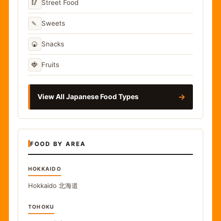
🥢
Street Food
🍡
Sweets
🍘
Snacks
🍓
Fruits
→
View All Japanese Food Types
FOOD BY AREA
HOKKAIDO
Hokkaido
北海道
TOHOKU