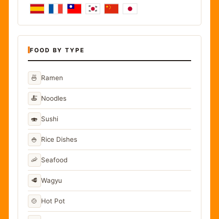
FOOD BY TYPE
🍜
Ramen
🍝
Noodles
🍣
Sushi
🍚
Rice Dishes
🦐
Seafood
🥩
Wagyu
🍲
Hot Pot