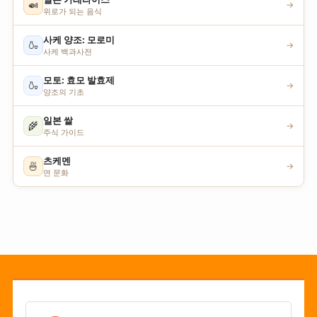
🍛
→
위로가 되는 음식
사케 양조: 모로미
🍶
→
사케 백과사전
모토: 효모 발효제
🍶
→
양조의 기초
일본 쌀
🌾
→
주식 가이드
츠케멘
🍜
→
면 문화