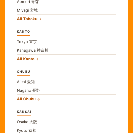
Aomori
青森
Miyagi
宮城
All Tohoku
KANTO
Tokyo
東京
Kanagawa
神奈川
All Kanto
CHUBU
Aichi
愛知
Nagano
長野
All Chubu
KANSAI
Osaka
大阪
Kyoto
京都