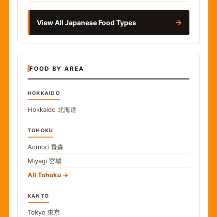
→
View All Japanese Food Types
FOOD BY AREA
HOKKAIDO
Hokkaido
北海道
TOHOKU
Aomori
青森
Miyagi
宮城
All Tohoku
KANTO
Tokyo
東京