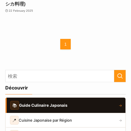
シカ料理)
22 February 2025
1
Découvrir
📚
Guide Culinaire Japonais
→
📍
Cuisine Japonaise par Région
→