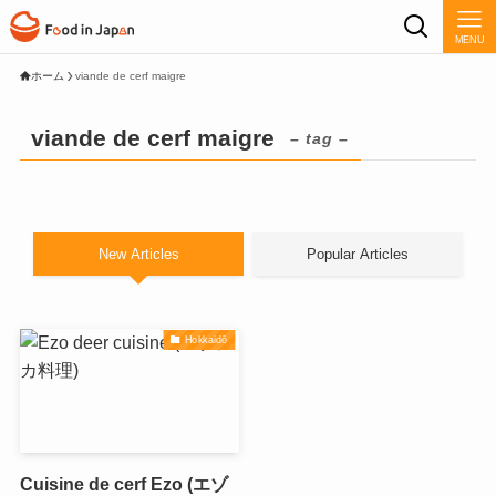
MENU
ホーム
viande de cerf maigre
viande de cerf maigre
– tag –
New Articles
Popular Articles
Hokkaidō
Cuisine de cerf Ezo (エゾ