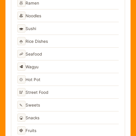
🍜
Ramen
🍝
Noodles
🍣
Sushi
🍚
Rice Dishes
🦐
Seafood
🥩
Wagyu
🍲
Hot Pot
🥢
Street Food
🍡
Sweets
🍘
Snacks
🍓
Fruits