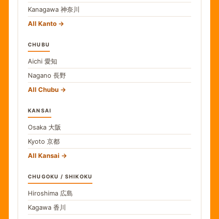
Kanagawa
神奈川
All Kanto
CHUBU
Aichi
愛知
Nagano
長野
All Chubu
KANSAI
Osaka
大阪
Kyoto
京都
All Kansai
CHUGOKU / SHIKOKU
Hiroshima
広島
Kagawa
香川