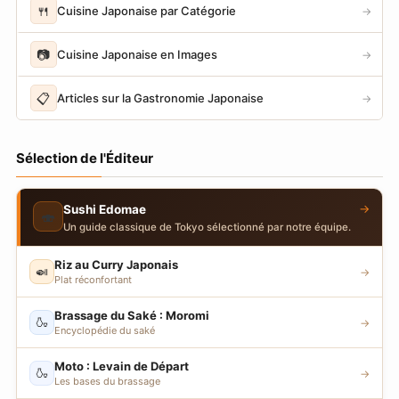
🍴
Cuisine Japonaise par Catégorie
→
📷
Cuisine Japonaise en Images
→
📋
Articles sur la Gastronomie Japonaise
→
Sélection de l'Éditeur
→
Sushi Edomae
🍣
Un guide classique de Tokyo sélectionné par notre équipe.
Riz au Curry Japonais
🍛
→
Plat réconfortant
Brassage du Saké : Moromi
🍶
→
Encyclopédie du saké
Moto : Levain de Départ
🍶
→
Les bases du brassage