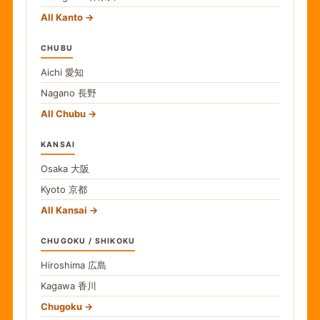
All Kanto
CHUBU
Aichi
愛知
Nagano
長野
All Chubu
KANSAI
Osaka
大阪
Kyoto
京都
All Kansai
CHUGOKU / SHIKOKU
Hiroshima
広島
Kagawa
香川
Chugoku