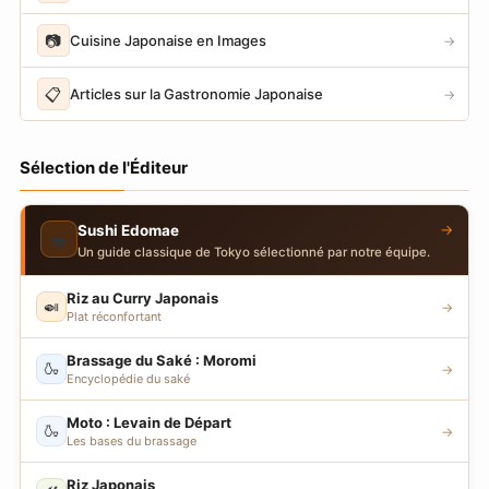
📷
Cuisine Japonaise en Images
→
📋
Articles sur la Gastronomie Japonaise
→
Sélection de l'Éditeur
→
Sushi Edomae
🍣
Un guide classique de Tokyo sélectionné par notre équipe.
Riz au Curry Japonais
🍛
→
Plat réconfortant
Brassage du Saké : Moromi
🍶
→
Encyclopédie du saké
Moto : Levain de Départ
🍶
→
Les bases du brassage
Riz Japonais