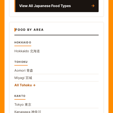
→
View All Japanese Food Types
FOOD BY AREA
HOKKAIDO
Hokkaido
北海道
TOHOKU
Aomori
青森
Miyagi
宮城
All Tohoku
KANTO
Tokyo
東京
Kanagawa
神奈川