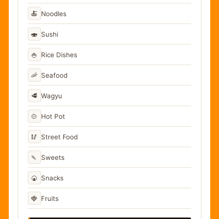
🍝
Noodles
🍣
Sushi
🍚
Rice Dishes
🦐
Seafood
🥩
Wagyu
🍲
Hot Pot
🥢
Street Food
🍡
Sweets
🍘
Snacks
🍓
Fruits