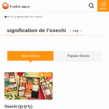
MENU
ホーム
signification de l’osechi
signification de l’osechi
– tag –
New Articles
Popular Articles
Japon
Osechi (おせち)