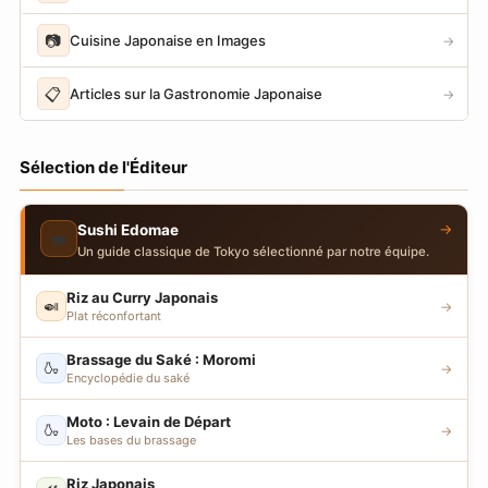
📷
Cuisine Japonaise en Images
→
📋
Articles sur la Gastronomie Japonaise
→
Sélection de l'Éditeur
→
Sushi Edomae
🍣
Un guide classique de Tokyo sélectionné par notre équipe.
Riz au Curry Japonais
🍛
→
Plat réconfortant
Brassage du Saké : Moromi
🍶
→
Encyclopédie du saké
Moto : Levain de Départ
🍶
→
Les bases du brassage
Riz Japonais