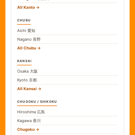
All Kanto
CHUBU
Aichi
愛知
Nagano
長野
All Chubu
KANSAI
Osaka
大阪
Kyoto
京都
All Kansai
CHUGOKU / SHIKOKU
Hiroshima
広島
Kagawa
香川
Chugoku