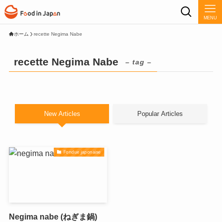
MENU
ホーム
recette Negima Nabe
recette Negima Nabe
– tag –
New Articles
Popular Articles
Fondue japonaise
Negima nabe (ねぎま鍋)