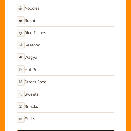
🍝
Noodles
🍣
Sushi
🍚
Rice Dishes
🦐
Seafood
🥩
Wagyu
🍲
Hot Pot
🥢
Street Food
🍡
Sweets
🍘
Snacks
🍓
Fruits