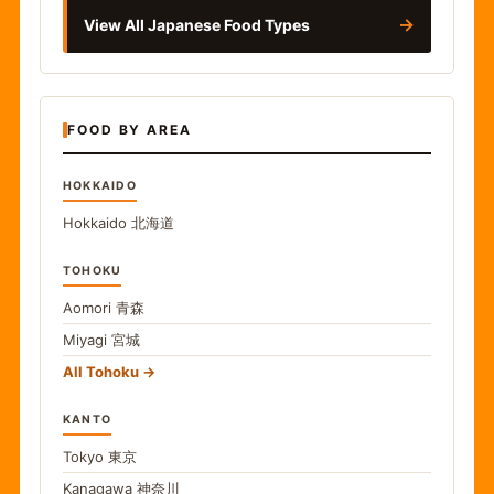
→
View All Japanese Food Types
FOOD BY AREA
HOKKAIDO
Hokkaido
北海道
TOHOKU
Aomori
青森
Miyagi
宮城
All Tohoku
KANTO
Tokyo
東京
Kanagawa
神奈川