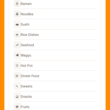
🍜
Ramen
🍝
Noodles
🍣
Sushi
🍚
Rice Dishes
🦐
Seafood
🥩
Wagyu
🍲
Hot Pot
🥢
Street Food
🍡
Sweets
🍘
Snacks
🍓
Fruits