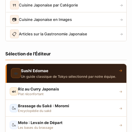
🍴
Cuisine Japonaise par Catégorie
→
📷
Cuisine Japonaise en Images
→
📋
Articles sur la Gastronomie Japonaise
→
Sélection de l'Éditeur
→
Sushi Edomae
🍣
Un guide classique de Tokyo sélectionné par notre équipe.
Riz au Curry Japonais
🍛
→
Plat réconfortant
Brassage du Saké : Moromi
🍶
→
Encyclopédie du saké
Moto : Levain de Départ
🍶
→
Les bases du brassage