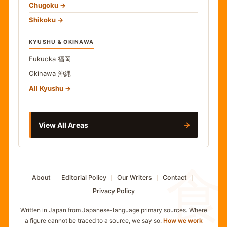
Chugoku
Shikoku
KYUSHU & OKINAWA
Fukuoka
福岡
Okinawa
沖縄
All Kyushu
→
View All Areas
食
About
Editorial Policy
Our Writers
Contact
Privacy Policy
Written in Japan from Japanese-language primary sources. Where
a figure cannot be traced to a source, we say so.
How we work