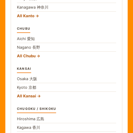
Kanagawa
神奈川
All Kanto
CHUBU
Aichi
愛知
Nagano
長野
All Chubu
KANSAI
Osaka
大阪
Kyoto
京都
All Kansai
CHUGOKU / SHIKOKU
Hiroshima
広島
Kagawa
香川