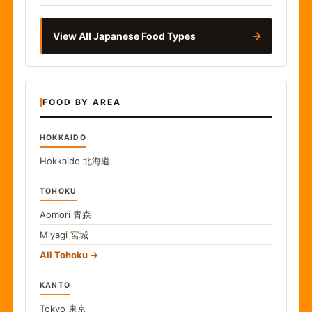
→
View All Japanese Food Types
FOOD BY AREA
HOKKAIDO
Hokkaido
北海道
TOHOKU
Aomori
青森
Miyagi
宮城
All Tohoku
KANTO
Tokyo
東京