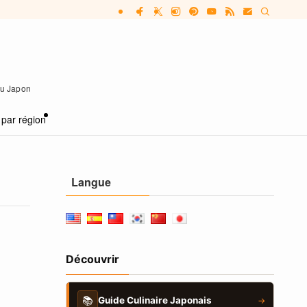
 au Japon
 par région
Langue
Découvrir
📚
Guide Culinaire Japonais
→