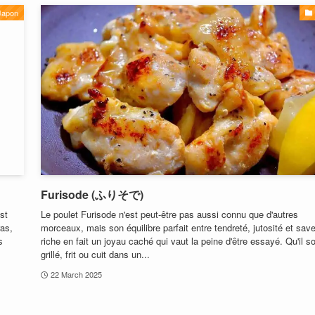
Japon
Furisode (ふりそで)
st
Le poulet Furisode n'est peut-être pas aussi connu que d'autres
ras,
morceaux, mais son équilibre parfait entre tendreté, jutosité et sav
s
riche en fait un joyau caché qui vaut la peine d'être essayé. Qu'il so
grillé, frit ou cuit dans un...
22 March 2025