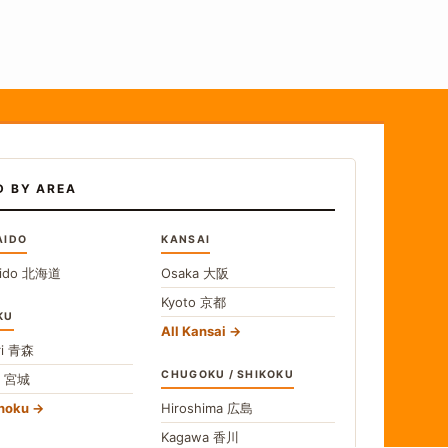
D BY AREA
AIDO
KANSAI
ido
北海道
Osaka
大阪
Kyoto
京都
KU
All Kansai
i
青森
CHUGOKU / SHIKOKU
i
宮城
ohoku
Hiroshima
広島
Kagawa
香川