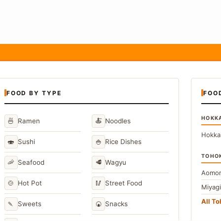
FOOD BY TYPE
FOO
HOKK
🍜
🍝
Ramen
Noodles
Hokka
🍣
🍚
Sushi
Rice Dishes
TOHO
🦐
🥩
Seafood
Wagyu
Aomor
🍲
🥢
Hot Pot
Street Food
Miyag
All T
🍡
🍘
Sweets
Snacks