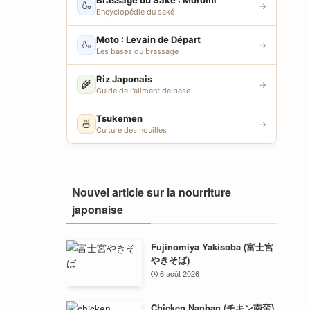
Brassage du Saké : Moromi
🍶
→
Encyclopédie du saké
Moto : Levain de Départ
🍶
→
Les bases du brassage
Riz Japonais
🌾
→
Guide de l'aliment de base
Tsukemen
🍜
→
Culture des nouilles
Nouvel article sur la nourriture
japonaise
Fujinomiya Yakisoba (富士宮
やきそば)
6 août 2026
Chicken Nanban (チキン南蛮)