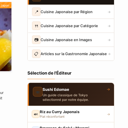
Japon
📍
Cuisine Japonaise par Région
→
🍴
Cuisine Japonaise par Catégorie
→
📷
Cuisine Japonaise en Images
→
📋
Articles sur la Gastronomie Japonaise
→
Sélection de l'Éditeur
→
Sushi Edomae
🍣
eur
Un guide classique de Tokyo
it
sélectionné par notre équipe.
Riz au Curry Japonais
🍛
→
Plat réconfortant