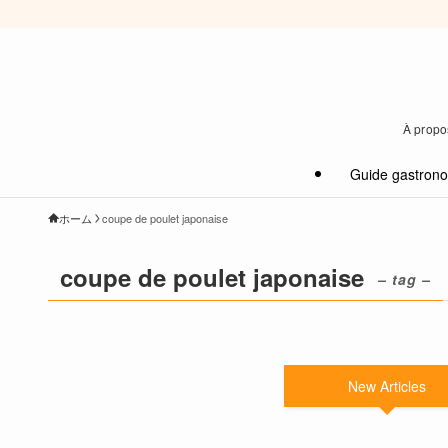
À propos
Guide gastron
ホーム
coupe de poulet japonaise
coupe de poulet japonaise
– tag –
New Articles