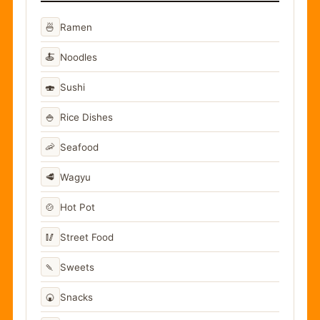
🍜
Ramen
🍝
Noodles
🍣
Sushi
🍚
Rice Dishes
🦐
Seafood
🥩
Wagyu
🍲
Hot Pot
🥢
Street Food
🍡
Sweets
🍘
Snacks