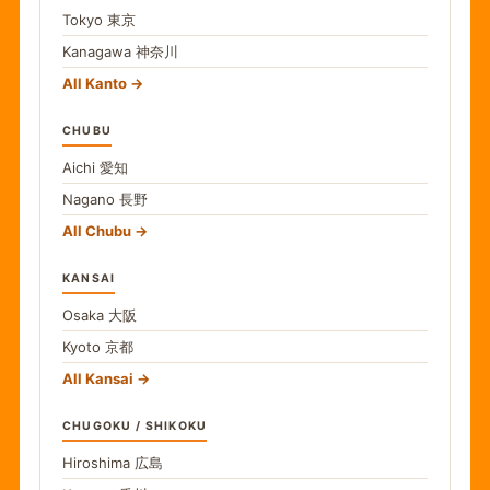
Tokyo
東京
Kanagawa
神奈川
All Kanto
CHUBU
Aichi
愛知
Nagano
長野
All Chubu
KANSAI
Osaka
大阪
Kyoto
京都
All Kansai
CHUGOKU / SHIKOKU
Hiroshima
広島