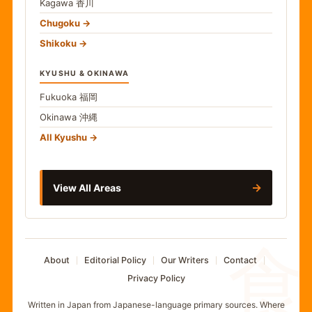
Kagawa
香川
Chugoku
Shikoku
KYUSHU & OKINAWA
Fukuoka
福岡
Okinawa
沖縄
All Kyushu
→
View All Areas
食
About
Editorial Policy
Our Writers
Contact
Privacy Policy
Written in Japan from Japanese-language primary sources. Where