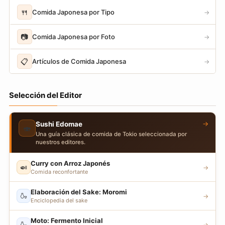
🍴
Comida Japonesa por Tipo
→
📷
Comida Japonesa por Foto
→
📋
Artículos de Comida Japonesa
→
Selección del Editor
→
Sushi Edomae
🍣
Una guía clásica de comida de Tokio seleccionada por
nuestros editores.
Curry con Arroz Japonés
🍛
→
Comida reconfortante
Elaboración del Sake: Moromi
🍶
→
Enciclopedia del sake
Moto: Fermento Inicial
🍶
→