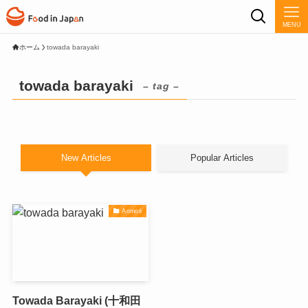
MENU
ホーム
towada barayaki
towada barayaki
– tag –
New Articles
Popular Articles
Aomori
Towada Barayaki (十和田