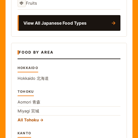
🍓
Fruits
→
View All Japanese Food Types
FOOD BY AREA
HOKKAIDO
Hokkaido
北海道
TOHOKU
Aomori
青森
Miyagi
宮城
All Tohoku
KANTO