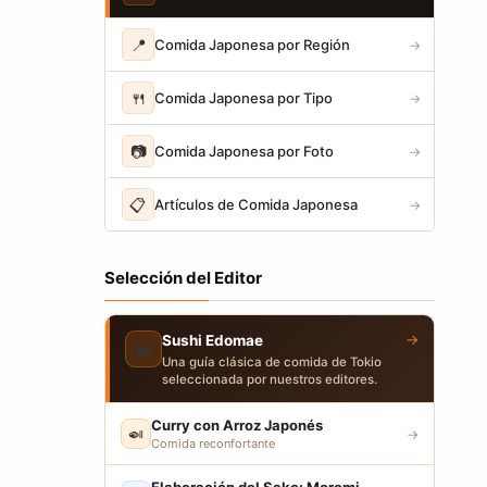
📍
Comida Japonesa por Región
→
🍴
Comida Japonesa por Tipo
→
📷
Comida Japonesa por Foto
→
📋
Artículos de Comida Japonesa
→
Selección del Editor
→
Sushi Edomae
🍣
Una guía clásica de comida de Tokio
seleccionada por nuestros editores.
Curry con Arroz Japonés
🍛
→
Comida reconfortante