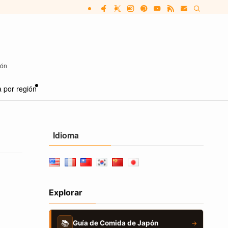
pón
 por región
Idioma
Explorar
📚
Guía de Comida de Japón
→