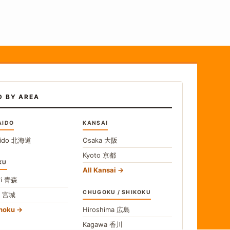
D BY AREA
AIDO
KANSAI
ido
北海道
Osaka
大阪
Kyoto
京都
KU
All Kansai
i
青森
CHUGOKU / SHIKOKU
i
宮城
ohoku
Hiroshima
広島
Kagawa
香川