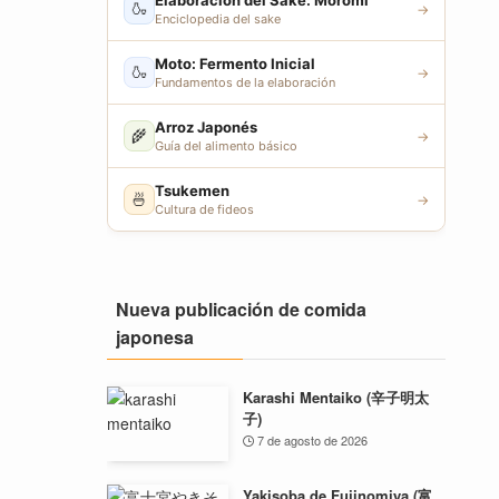
Elaboración del Sake: Moromi
🍶
→
Enciclopedia del sake
Moto: Fermento Inicial
🍶
→
Fundamentos de la elaboración
Arroz Japonés
🌾
→
Guía del alimento básico
Tsukemen
🍜
→
Cultura de fideos
Nueva publicación de comida
japonesa
Karashi Mentaiko (辛子明太
子)
7 de agosto de 2026
Yakisoba de Fujinomiya (富