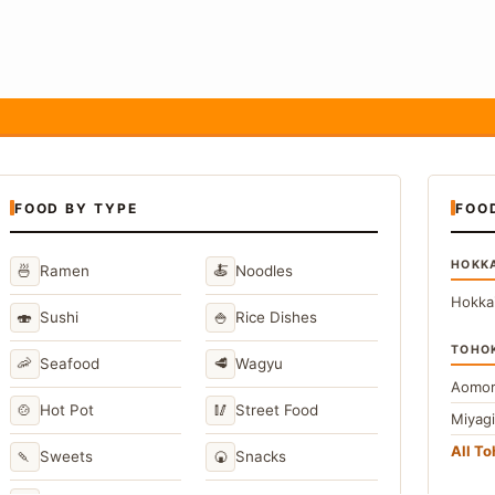
FOOD BY TYPE
FOO
HOKK
🍜
🍝
Ramen
Noodles
Hokka
🍣
🍚
Sushi
Rice Dishes
TOHO
🦐
🥩
Seafood
Wagyu
Aomor
🍲
🥢
Hot Pot
Street Food
Miyag
All T
🍡
🍘
Sweets
Snacks