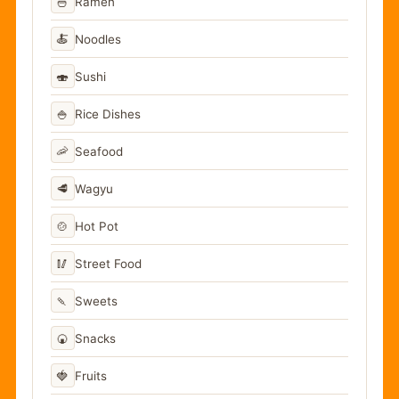
🍜
Ramen
🍝
Noodles
🍣
Sushi
🍚
Rice Dishes
🦐
Seafood
🥩
Wagyu
🍲
Hot Pot
🥢
Street Food
🍡
Sweets
🍘
Snacks
🍓
Fruits