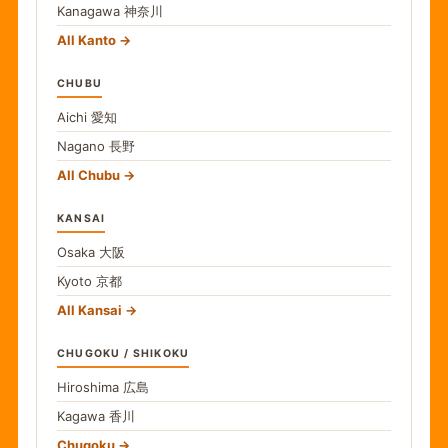
Kanagawa
神奈川
All Kanto
CHUBU
Aichi
愛知
Nagano
長野
All Chubu
KANSAI
Osaka
大阪
Kyoto
京都
All Kansai
CHUGOKU / SHIKOKU
Hiroshima
広島
Kagawa
香川
Chugoku