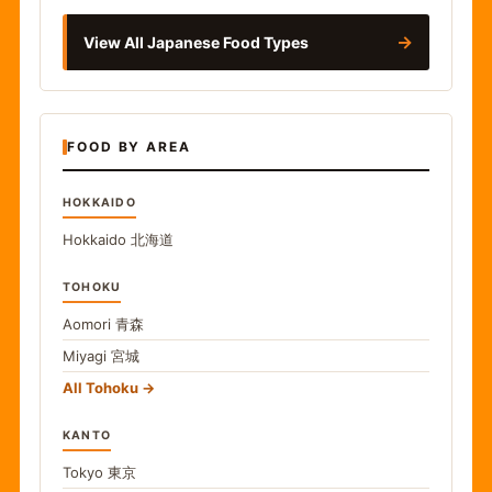
→
View All Japanese Food Types
FOOD BY AREA
HOKKAIDO
Hokkaido
北海道
TOHOKU
Aomori
青森
Miyagi
宮城
All Tohoku
KANTO
Tokyo
東京