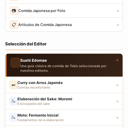
📷
Comida Japonesa por Foto
→
📋
Artículos de Comida Japonesa
→
Selección del Editor
→
Sushi Edomae
🍣
Una guía clásica de comida de Tokio seleccionada por
nuestros editores.
Curry con Arroz Japonés
🍛
→
Comida reconfortante
Elaboración del Sake: Moromi
🍶
→
Enciclopedia del sake
Moto: Fermento Inicial
🍶
→
Fundamentos de la elaboración