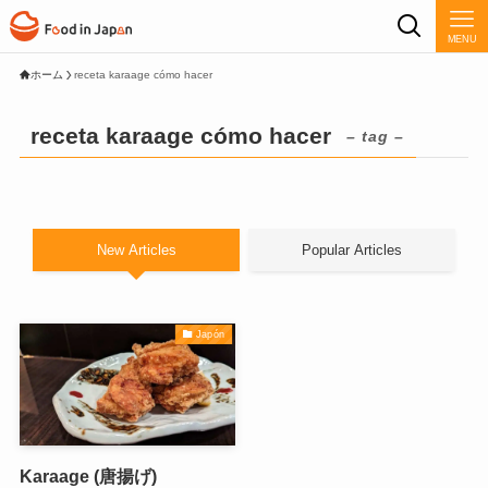
MENU
ホーム
receta karaage cómo hacer
receta karaage cómo hacer
– tag –
New Articles
Popular Articles
Japón
Karaage (唐揚げ)