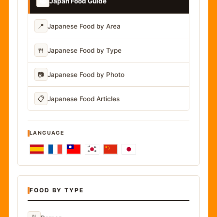
📚
Japan Food Guide
📍
Japanese Food by Area
🍴
Japanese Food by Type
📷
Japanese Food by Photo
📋
Japanese Food Articles
LANGUAGE
FOOD BY TYPE