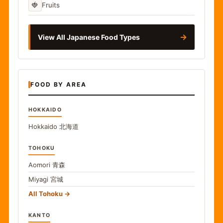
🍓
Fruits
→
View All Japanese Food Types
FOOD BY AREA
HOKKAIDO
Hokkaido
北海道
TOHOKU
Aomori
青森
Miyagi
宮城
All Tohoku
KANTO