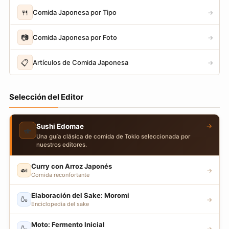
🍴
Comida Japonesa por Tipo
→
📷
Comida Japonesa por Foto
→
📋
Artículos de Comida Japonesa
→
Selección del Editor
→
Sushi Edomae
🍣
Una guía clásica de comida de Tokio seleccionada por
nuestros editores.
Curry con Arroz Japonés
🍛
→
Comida reconfortante
Elaboración del Sake: Moromi
🍶
→
Enciclopedia del sake
Moto: Fermento Inicial
🍶
→