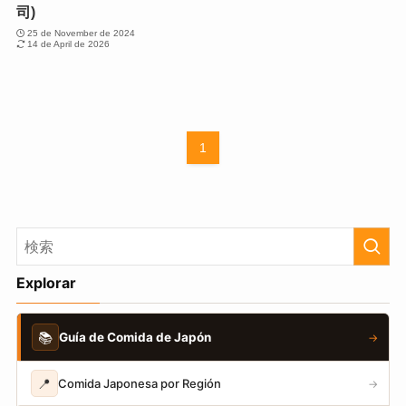
司)
25 de November de 2024
14 de April de 2026
1
Explorar
📚
Guía de Comida de Japón
→
📍
Comida Japonesa por Región
→