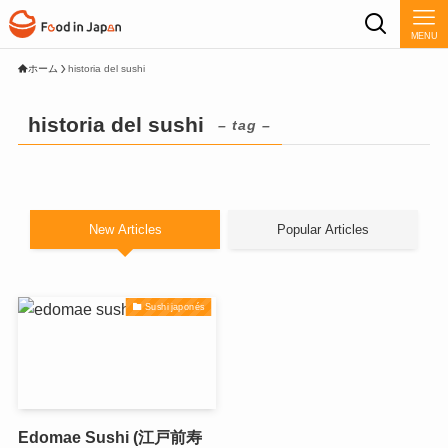
MENU
ホーム
historia del sushi
historia del sushi
– tag –
New Articles
Popular Articles
Sushi japonés
Edomae Sushi (江戸前寿