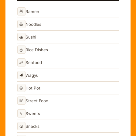
🍜
Ramen
🍝
Noodles
🍣
Sushi
🍚
Rice Dishes
🦐
Seafood
🥩
Wagyu
🍲
Hot Pot
🥢
Street Food
🍡
Sweets
🍘
Snacks