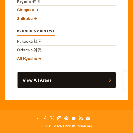
Kagawa
香川
Chugoku
Shikoku
KYUSHU & OKINAWA
Fukuoka
福岡
Okinawa
沖縄
食
All Kyushu
→
View All Areas
©
2019-2026 Food in Japan.org