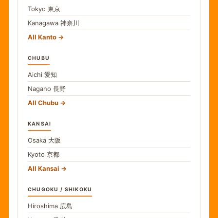
Tokyo
東京
Kanagawa
神奈川
All Kanto
CHUBU
Aichi
愛知
Nagano
長野
All Chubu
KANSAI
Osaka
大阪
Kyoto
京都
All Kansai
CHUGOKU / SHIKOKU
Hiroshima
広島