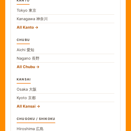
KANTO
Tokyo
東京
Kanagawa
神奈川
All Kanto
CHUBU
Aichi
愛知
Nagano
長野
All Chubu
KANSAI
Osaka
大阪
Kyoto
京都
All Kansai
CHUGOKU / SHIKOKU
Hiroshima
広島