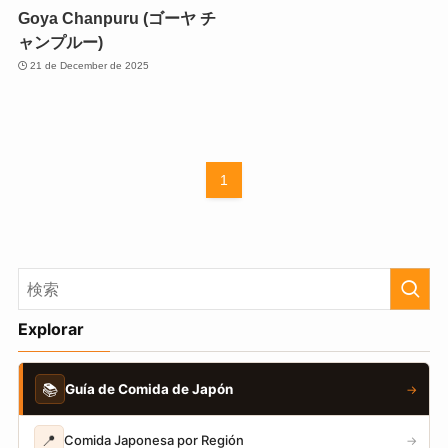
Goya Chanpuru (ゴーヤ チ
ャンプルー)
21 de December de 2025
1
Explorar
📚
Guía de Comida de Japón
→
📍
Comida Japonesa por Región
→