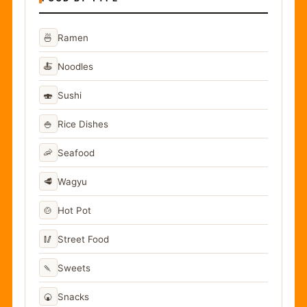
🍜
Ramen
🍝
Noodles
🍣
Sushi
🍚
Rice Dishes
🦐
Seafood
🥩
Wagyu
🍲
Hot Pot
🥢
Street Food
🍡
Sweets
🍘
Snacks