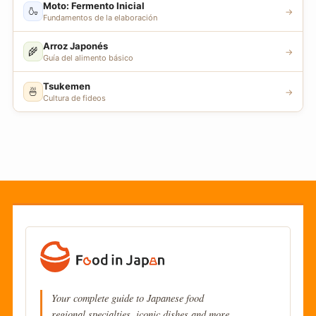
Moto: Fermento Inicial
🍶
→
Fundamentos de la elaboración
Arroz Japonés
🌾
→
Guía del alimento básico
Tsukemen
🍜
→
Cultura de fideos
Your complete guide to Japanese food
regional specialties, iconic dishes and more.