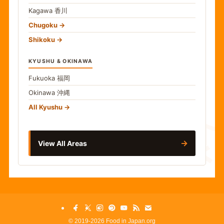
Kagawa
香川
Chugoku
Shikoku
KYUSHU & OKINAWA
Fukuoka
福岡
Okinawa
沖縄
食
All Kyushu
→
View All Areas
©
2019-2026 Food in Japan.org