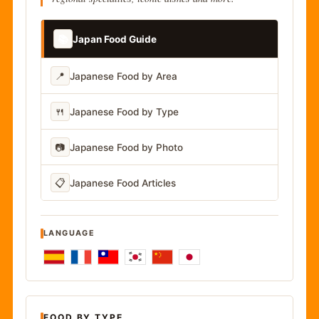
📚
Japan Food Guide
📍
Japanese Food by Area
🍴
Japanese Food by Type
📷
Japanese Food by Photo
📋
Japanese Food Articles
LANGUAGE
FOOD BY TYPE