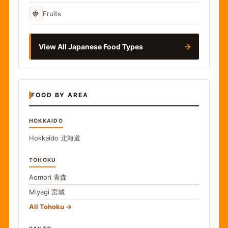
🍓
Fruits
→
View All Japanese Food Types
FOOD BY AREA
HOKKAIDO
Hokkaido
北海道
TOHOKU
Aomori
青森
Miyagi
宮城
All Tohoku