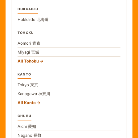
HOKKAIDO
Hokkaido
北海道
TOHOKU
Aomori
青森
Miyagi
宮城
All Tohoku
KANTO
Tokyo
東京
Kanagawa
神奈川
All Kanto
CHUBU
Aichi
愛知
Nagano
長野