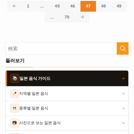
1
…
45
46
47
48
49
…
70
둘러보기
📚
일본 음식 가이드
→
📍
지역별 일본 음식
→
🍴
종류별 일본 음식
→
📷
사진으로 보는 일본 음식
→