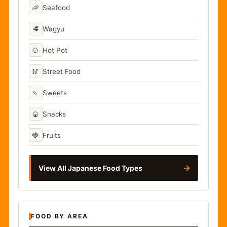
🦐
Seafood
🥩
Wagyu
🍲
Hot Pot
🥢
Street Food
🍡
Sweets
🍘
Snacks
🍓
Fruits
→
View All Japanese Food Types
FOOD BY AREA