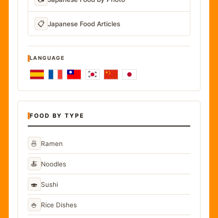
📋
Japanese Food Articles
LANGUAGE
FOOD BY TYPE
🍜
Ramen
🍝
Noodles
🍣
Sushi
🍚
Rice Dishes