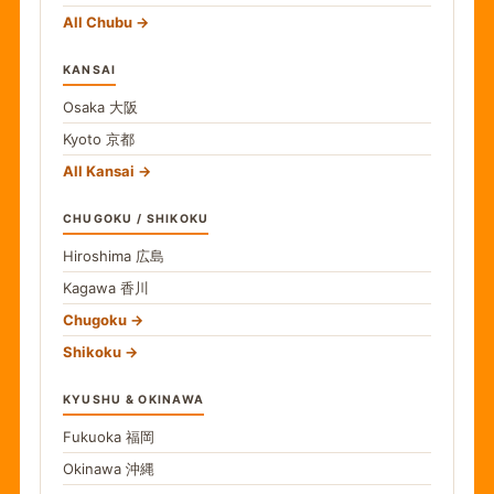
All Chubu
KANSAI
Osaka
大阪
Kyoto
京都
All Kansai
CHUGOKU / SHIKOKU
Hiroshima
広島
Kagawa
香川
Chugoku
Shikoku
KYUSHU & OKINAWA
Fukuoka
福岡
Okinawa
沖縄