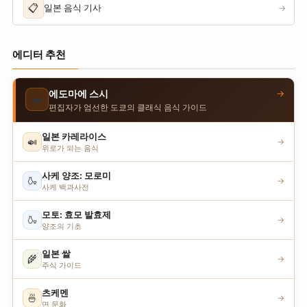
📋
일본 음식 기사
→
에디터 추천
→
에도마에 스시
🍣
편집자가 엄선한 도쿄의 클래식 음식 가이드
일본 카레라이스
🍛
→
위로가 되는 음식
사케 양조: 모로미
🍶
→
사케 백과사전
모토: 효모 발효제
🍶
→
양조의 기초
일본 쌀
🌾
→
주식 가이드
츠케멘
🍜
→
면 문화