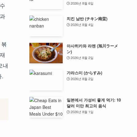
2026년 8월 6일
 수
순과
치킨 남반 (チキン南蛮)
2026년 8월 4일
 볶
아사히카와 라멘 (旭川ラーメ
ン)
 재
2026년 8월 2일
모내
가라스미 (からすみ)
.
2026년 8월 2일
일본에서 가성비 좋게 먹기: 10
달러 미만 최고의 음식
2026년 8월 1일