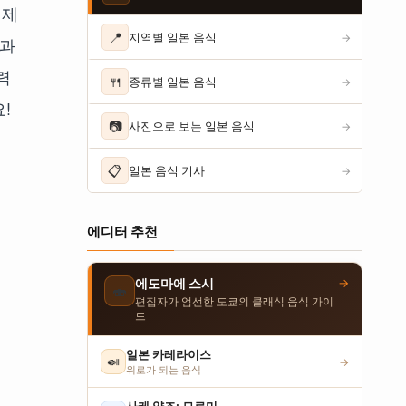
 제
📍
지역별 일본 음식
→
국과
력
🍴
종류별 일본 음식
→
!
📷
사진으로 보는 일본 음식
→
📋
일본 음식 기사
→
에디터 추천
→
에도마에 스시
🍣
편집자가 엄선한 도쿄의 클래식 음식 가이
드
일본 카레라이스
🍛
→
위로가 되는 음식