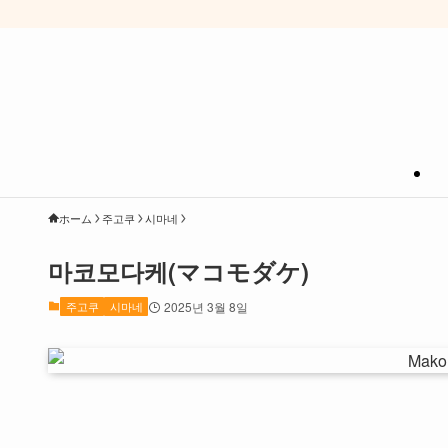
ホーム
주고쿠
시마네
마코모다케(マコモダケ)
주고쿠
시마네
2025년 3월 8일