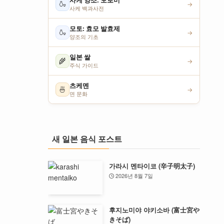
사케 양조: 모로미
🍶
→
사케 백과사전
모토: 효모 발효제
🍶
→
양조의 기초
일본 쌀
🌾
→
주식 가이드
츠케멘
🍜
→
면 문화
새 일본 음식 포스트
가라시 멘타이코 (辛子明太子)
2026년 8월 7일
후지노미야 야키소바 (富士宮や
きそば)