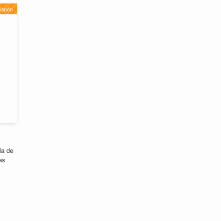
Japón
la de
as