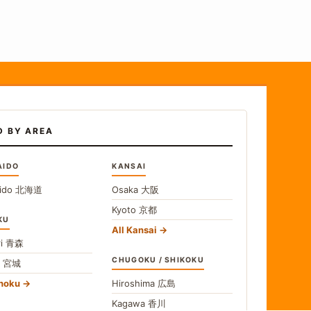
D BY AREA
AIDO
KANSAI
ido
北海道
Osaka
大阪
Kyoto
京都
KU
All Kansai
i
青森
CHUGOKU / SHIKOKU
i
宮城
ohoku
Hiroshima
広島
Kagawa
香川