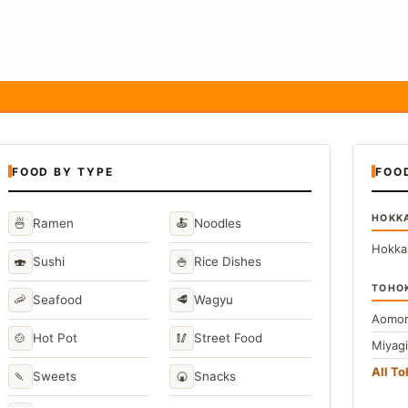
FOOD BY TYPE
FOO
HOKK
🍜
🍝
Ramen
Noodles
Hokka
🍣
🍚
Sushi
Rice Dishes
TOHO
🦐
🥩
Seafood
Wagyu
Aomor
🍲
🥢
Hot Pot
Street Food
Miyag
All T
🍡
🍘
Sweets
Snacks