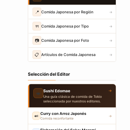
📍
Comida Japonesa por Región
→
🍴
Comida Japonesa por Tipo
→
📷
Comida Japonesa por Foto
→
📋
Artículos de Comida Japonesa
→
Selección del Editor
→
Sushi Edomae
🍣
Una guía clásica de comida de Tokio
seleccionada por nuestros editores.
Curry con Arroz Japonés
🍛
→
Comida reconfortante