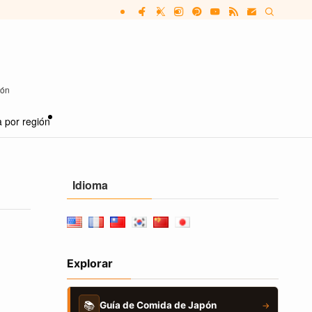
pón
 por región
Idioma
Explorar
📚
Guía de Comida de Japón
→