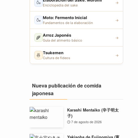
Elaboración del Sake: Moromi
🍶
→
Enciclopedia del sake
Moto: Fermento Inicial
🍶
→
Fundamentos de la elaboración
Arroz Japonés
🌾
→
Guía del alimento básico
Tsukemen
🍜
→
Cultura de fideos
Nueva publicación de comida
japonesa
Karashi Mentaiko (辛子明太
子)
7 de agosto de 2026
Yakisoba de Fujinomiya (富