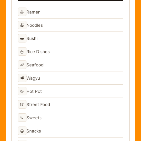
🍜
Ramen
🍝
Noodles
🍣
Sushi
🍚
Rice Dishes
🦐
Seafood
🥩
Wagyu
🍲
Hot Pot
🥢
Street Food
🍡
Sweets
🍘
Snacks