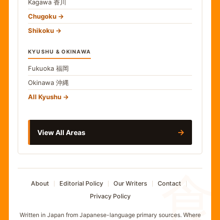
Kagawa
香川
Chugoku
Shikoku
KYUSHU & OKINAWA
Fukuoka
福岡
Okinawa
沖縄
All Kyushu
→
View All Areas
食
About
Editorial Policy
Our Writers
Contact
Privacy Policy
Written in Japan from Japanese-language primary sources. Where