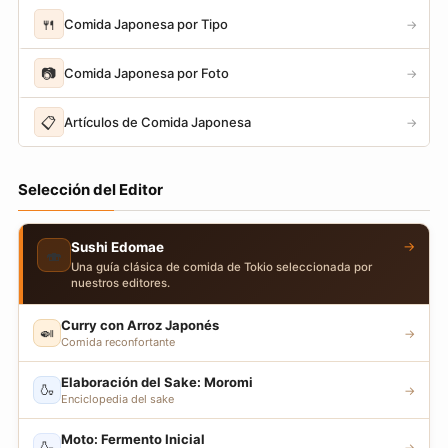
🍴
Comida Japonesa por Tipo
→
📷
Comida Japonesa por Foto
→
📋
Artículos de Comida Japonesa
→
Selección del Editor
→
Sushi Edomae
🍣
Una guía clásica de comida de Tokio seleccionada por
nuestros editores.
Curry con Arroz Japonés
🍛
→
Comida reconfortante
Elaboración del Sake: Moromi
🍶
→
Enciclopedia del sake
Moto: Fermento Inicial
🍶
→