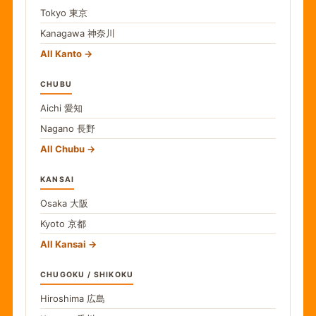
Tokyo
東京
Kanagawa
神奈川
All Kanto
CHUBU
Aichi
愛知
Nagano
長野
All Chubu
KANSAI
Osaka
大阪
Kyoto
京都
All Kansai
CHUGOKU / SHIKOKU
Hiroshima
広島