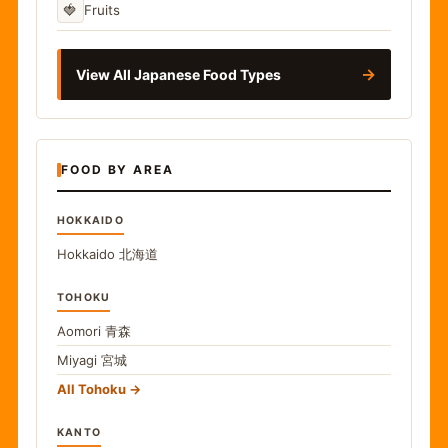
🍓
Fruits
→
View All Japanese Food Types
FOOD BY AREA
HOKKAIDO
Hokkaido
北海道
TOHOKU
Aomori
青森
Miyagi
宮城
All Tohoku
KANTO