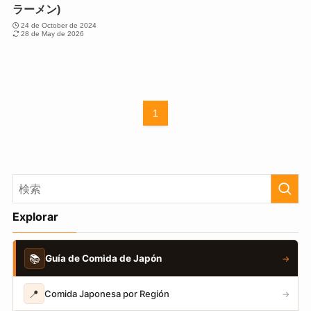
ラーメン)
24 de October de 2024
28 de May de 2026
1
Explorar
📚
Guía de Comida de Japón
→
📍
Comida Japonesa por Región
→