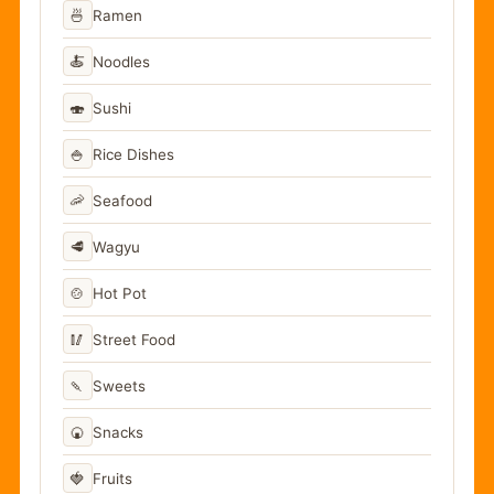
🍜
Ramen
🍝
Noodles
🍣
Sushi
🍚
Rice Dishes
🦐
Seafood
🥩
Wagyu
🍲
Hot Pot
🥢
Street Food
🍡
Sweets
🍘
Snacks
🍓
Fruits