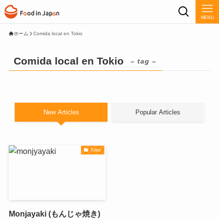
MENU
ホーム
Comida local en Tokio
Comida local en Tokio
– tag –
New Articles
Popular Articles
Tokio
Monjayaki (もんじゃ焼き)