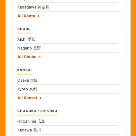
Kanagawa
神奈川
All Kanto
CHUBU
Aichi
愛知
Nagano
長野
All Chubu
KANSAI
Osaka
大阪
Kyoto
京都
All Kansai
CHUGOKU / SHIKOKU
Hiroshima
広島
Kagawa
香川