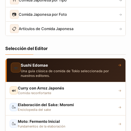
🍴
→
📷
Comida Japonesa por Foto
→
📋
Artículos de Comida Japonesa
→
Selección del Editor
→
Sushi Edomae
🍣
Una guía clásica de comida de Tokio seleccionada por
nuestros editores.
Curry con Arroz Japonés
🍛
→
Comida reconfortante
Elaboración del Sake: Moromi
🍶
→
Enciclopedia del sake
Moto: Fermento Inicial
🍶
→
Fundamentos de la elaboración