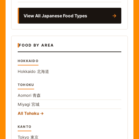
→
View All Japanese Food Types
FOOD BY AREA
HOKKAIDO
Hokkaido
北海道
TOHOKU
Aomori
青森
Miyagi
宮城
All Tohoku
KANTO
Tokyo
東京