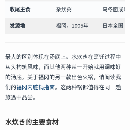
收尾主食
杂炊粥
乌冬面或杂
发源地
福冈，1905年
日本全国
最大的区别体现在汤底上。水炊き在烹饪过程中
从头构筑风味，而其他两种从一开始就用调味好
的汤底。关于福冈的另一款出色火锅，请阅读我
们的
福冈内脏锅指南
。这两种锅都值得在同一趟
旅途中品尝。
水炊き的主要食材