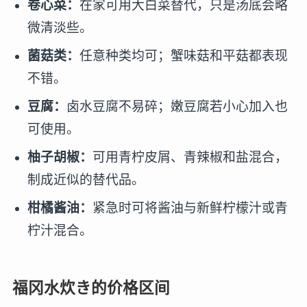
卷心菜：
在家可用大白菜替代，只是汤底会略
微清淡些。
菌菇类：
任意种类均可；蟹味菇和平菇都表现
不错。
豆腐：
卤水豆腐不易碎；嫩豆腐若小心加入也
可使用。
柚子胡椒：
可用青柠皮屑、青辣椒和盐混合，
制成近似的替代品。
柑橘酱油：
紧急时可将酱油与新鲜柠檬汁或青
柠汁混合。
福冈水炊き的价格区间