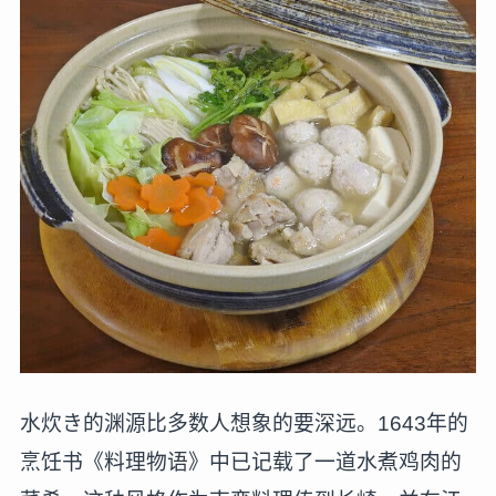
水炊き的渊源比多数人想象的要深远。1643年的
烹饪书《料理物语》中已记载了一道水煮鸡肉的