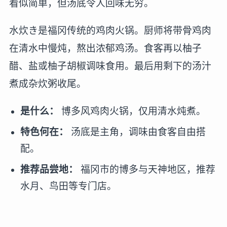
看似简单，但汤底令人回味无穷。
水炊き是福冈传统的鸡肉火锅。厨师将带骨鸡肉
在清水中慢炖，熬出浓郁鸡汤。食客再以柚子
醋、盐或柚子胡椒调味食用。最后用剩下的汤汁
煮成杂炊粥收尾。
是什么：
博多风鸡肉火锅，仅用清水炖煮。
特色何在：
汤底是主角，调味由食客自由搭
配。
推荐品尝地：
福冈市的博多与天神地区，推荐
水月、鸟田等专门店。