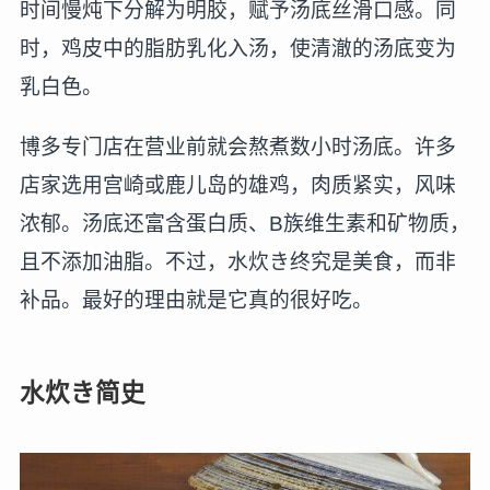
时间慢炖下分解为明胶，赋予汤底丝滑口感。同
时，鸡皮中的脂肪乳化入汤，使清澈的汤底变为
乳白色。
博多专门店在营业前就会熬煮数小时汤底。许多
店家选用宫崎或鹿儿岛的雄鸡，肉质紧实，风味
浓郁。汤底还富含蛋白质、B族维生素和矿物质，
且不添加油脂。不过，水炊き终究是美食，而非
补品。最好的理由就是它真的很好吃。
水炊き简史