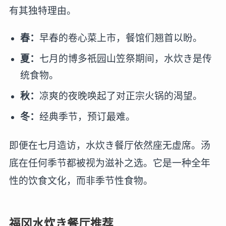
有其独特理由。
春：
早春的卷心菜上市，餐馆们翘首以盼。
夏：
七月的博多祇园山笠祭期间，水炊き是传
统食物。
秋：
凉爽的夜晚唤起了对正宗火锅的渴望。
冬：
经典季节，预订最难。
即便在七月造访，水炊き餐厅依然座无虚席。汤
底在任何季节都被视为滋补之选。它是一种全年
性的饮食文化，而非季节性食物。
福冈水炊き餐厅推荐