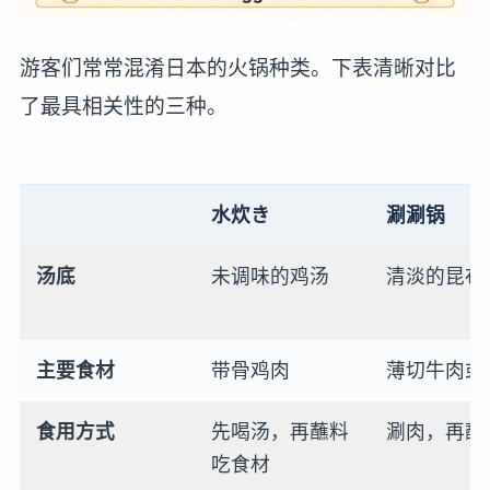
游客们常常混淆日本的火锅种类。下表清晰对比
了最具相关性的三种。
水炊き
涮涮锅
汤底
未调味的鸡汤
清淡的昆布
主要食材
带骨鸡肉
薄切牛肉或
食用方式
先喝汤，再蘸料
涮肉，再蘸
吃食材