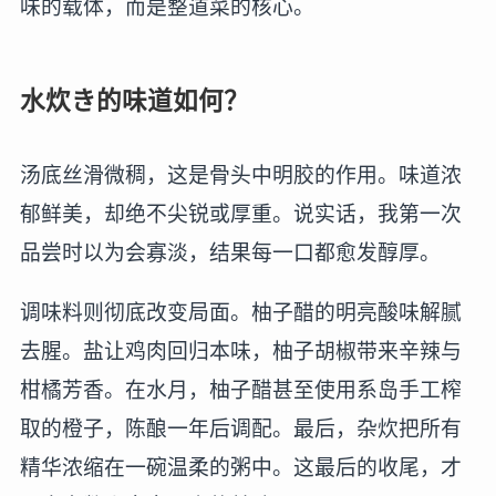
味的载体，而是整道菜的核心。
水炊き的味道如何？
汤底丝滑微稠，这是骨头中明胶的作用。味道浓
郁鲜美，却绝不尖锐或厚重。说实话，我第一次
品尝时以为会寡淡，结果每一口都愈发醇厚。
调味料则彻底改变局面。柚子醋的明亮酸味解腻
去腥。盐让鸡肉回归本味，柚子胡椒带来辛辣与
柑橘芳香。在水月，柚子醋甚至使用系岛手工榨
取的橙子，陈酿一年后调配。最后，杂炊把所有
精华浓缩在一碗温柔的粥中。这最后的收尾，才