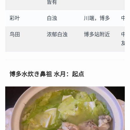
皆有
彩叶
白浊
川端，博多
中
鸟田
浓郁白浊
博多站附近
中
友
博多水炊き鼻祖 水月：起点