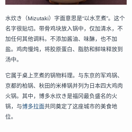
水炊き（Mizutaki）字面意思是“以水烹煮”。这个
名字很贴切。带骨鸡块放入锅中，仅加清水，不
加任何其他调料。不添加酱油、味醂，也不加
盐。鸡肉慢炖，将胶原蛋白、脂肪和鲜味释放到
汤中。
它属于桌上烹煮的锅物料理。与东京的军鸡锅、
京都的柏锅、秋田的米棒锅并列为日本四大鸡肉
火锅。其中，博多水炊き是福冈最负盛名的火
锅，与
博多拉面
共同奠定了这座城市的美食地
位。