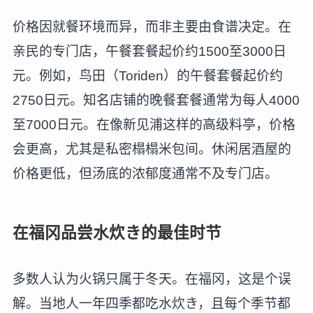
价格因就餐环境而异，而非主要由食谱决定。在
亲民的专门店，午餐套餐起价约1500至3000日
元。例如，鸟田（Toriden）的午餐套餐起价约
2750日元。知名店铺的晚餐套餐通常为每人4000
至7000日元。在像新见浦这样的高级料亭，价格
会更高，尤其是私密榻榻米包间。休闲居酒屋的
价格更低，但汤底的浓郁度通常不及专门店。
在福冈品尝水炊き的最佳时节
多数人认为火锅只属于冬天。在福冈，这是个误
解。当地人一年四季都吃水炊き，且每个季节都