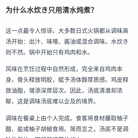
为什么水炊き只用清水炖煮？
这一点最令人惊讶。大多数日式火锅都从调味高
汤开始：出汁、味噌、酱油或混合调味。水炊き
则不然。锅中开始只有鸡肉和水。
风味在烹饪过程中自然形成，完全来自鸡肉本
身。骨头释放明胶，赋予汤体醇厚质感。鸡皮释
放油脂，增添深厚层次。因此，汤底清澈却浓
郁，这是调味汤底难以企及的境界。
调味在餐桌上由个人完成。食客将食材蘸取柚子
醋、盐或柚子胡椒食用。简而言之，汤底不是调