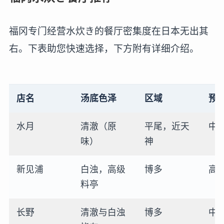
福冈专门经营水炊き的餐厅密集度在日本无出其
右。下表助您快速选择，下方附有详细介绍。
店名
汤底色泽
区域
预
水月
清澈（原
平尾，近天
中
味）
神
新见浦
白浊，高级
博多
高
料亭
长野
清澈与白浊
博多
中