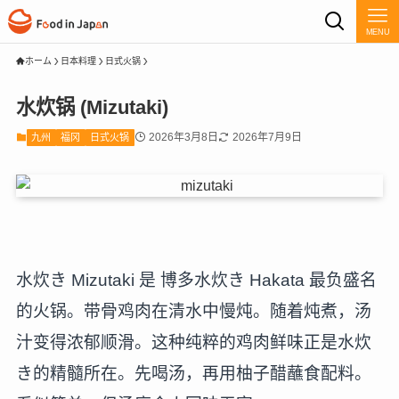
MENU
ホーム
日本料理
日式火锅
水炊锅 (Mizutaki)
2026年3月8日
2026年7月9日
九州
福冈
日式火锅
水炊き Mizutaki 是 博多水炊き Hakata 最负盛名
的火锅。带骨鸡肉在清水中慢炖。随着炖煮，汤
汁变得浓郁顺滑。这种纯粹的鸡肉鲜味正是水炊
き的精髓所在。先喝汤，再用柚子醋蘸食配料。