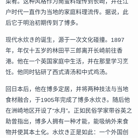
菜肴。这种风格作为南蛮料理传到长崎，并在江
户时代一直作为当地的家庭料理流传。据说，此
后它于明治初期传到了博多。
现代水炊き的诞生，源于一次文化碰撞。1897
年，年仅十五岁的林田平三郎离开长崎前往香
港。他在一个英国家庭中生活，并在那里学习烹
饪。他同时钻研了西式清汤和中式鸡汤。
回日本后，他在博多定居，并将两种技法与当地
食材融合，于1905年完成了博多水炊き。随后他
在洲崎地区开设了“水月”。正如民俗学家带谷英之
助曾指出，博多人拥有一种才能，能吸纳外来食
物并使其本土化。水炊き正是如此：一个外国创