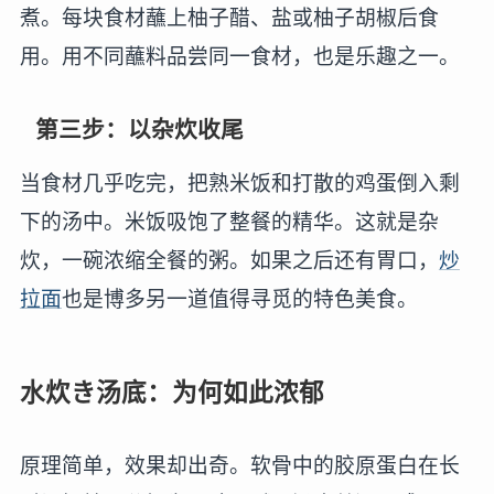
煮。每块食材蘸上柚子醋、盐或柚子胡椒后食
用。用不同蘸料品尝同一食材，也是乐趣之一。
第三步：以杂炊收尾
当食材几乎吃完，把熟米饭和打散的鸡蛋倒入剩
下的汤中。米饭吸饱了整餐的精华。这就是杂
炊，一碗浓缩全餐的粥。如果之后还有胃口，
炒
拉面
也是博多另一道值得寻觅的特色美食。
水炊き汤底：为何如此浓郁
原理简单，效果却出奇。软骨中的胶原蛋白在长