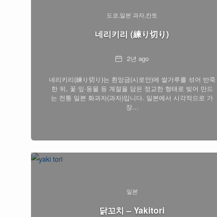
도쿄
일본 과자
칸토
네리키리 (練り切り)
Date
2년 ago
네리키리(練り切り)는 흰앙금(시로안)에 쌀가루를 섞어 반죽
한 뒤, 꽃·잎·동물 등 계절을 담은 정교한 형태로 빚어 만드
는 전통 일본 화과자(과자)입니다. 일본에서 시각적으로 가
장…
일본
닭꼬치 – Yakitori