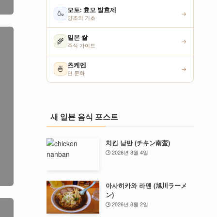
모토: 효모 발효제
🍶
→
양조의 기초
일본 쌀
🌾
→
주식 가이드
츠케멘
🍜
→
면 문화
새 일본 음식 포스트
치킨 남반 (チキン南蛮)
2026년 8월 4일
아사히카와 라멘 (旭川ラーメ
ン)
2026년 8월 2일