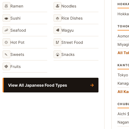
HOKK
🍜
🍝
Ramen
Noodles
Hokka
🍣
🍚
Sushi
Rice Dishes
TOHO
🦐
🥩
Seafood
Wagyu
Aomor
🍲
🥢
Hot Pot
Street Food
Miyag
All T
🍡
🍘
Sweets
Snacks
KANT
🍓
Fruits
Toky
Kana
→
View All Japanese Food Types
All Ka
CHUB
Aichi
Naga