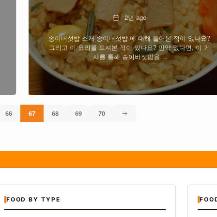
Date
2년 ago
송이버섯밥 소개 송이버섯밥 에 대해 들어본 적이 있나요?
그리고 이 요리를 드셔본 적이 있나요? 만약 없다면, 이 기
사를 통해 송이버섯밥을…
66
67
68
69
70
FOOD BY TYPE
FOO