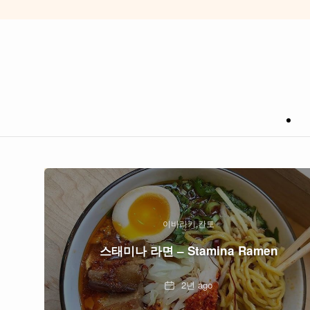
이바라키
칸토
스태미나 라면 – Stamina Ramen
Date
2년 ago