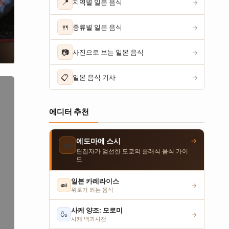
📍
지역별 일본 음식
→
🍴
종류별 일본 음식
→
📷
사진으로 보는 일본 음식
→
📋
일본 음식 기사
→
에디터 추천
→
에도마에 스시
🍣
편집자가 엄선한 도쿄의 클래식 음식 가이
드
일본 카레라이스
🍛
→
위로가 되는 음식
사케 양조: 모로미
🍶
→
사케 백과사전