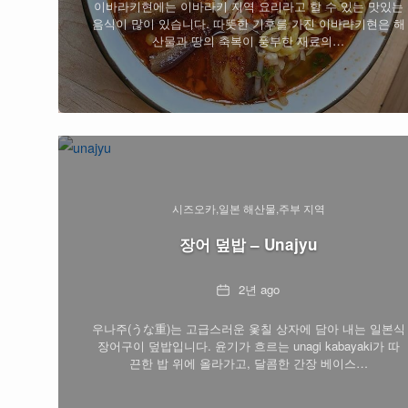
이바라키현에는 이바라키 지역 요리라고 할 수 있는 맛있는
음식이 많이 있습니다. 따뜻한 기후를 가진 이바라키현은 해
산물과 땅의 축복이 풍부한 재료의…
시즈오카
일본 해산물
주부 지역
장어 덮밥 – Unajyu
Date
2년 ago
우나주(うな重)는 고급스러운 옻칠 상자에 담아 내는 일본식
장어구이 덮밥입니다. 윤기가 흐르는 unagi kabayaki가 따
끈한 밥 위에 올라가고, 달콤한 간장 베이스…