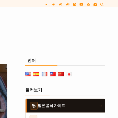
언어
둘러보기
📚
일본 음식 가이드
→