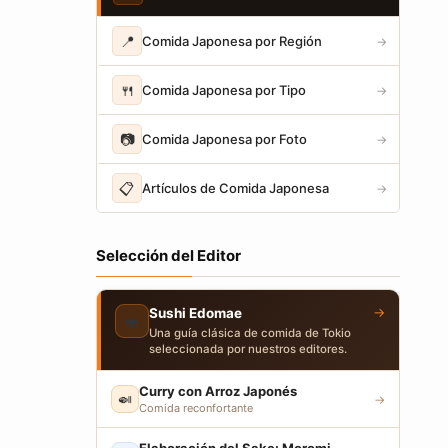
📍
Comida Japonesa por Región
→
🍴
Comida Japonesa por Tipo
→
📷
Comida Japonesa por Foto
→
📋
Artículos de Comida Japonesa
→
Selección del Editor
→
Sushi Edomae
🍣
Una guía clásica de comida de Tokio
seleccionada por nuestros editores.
Curry con Arroz Japonés
🍛
→
Comida reconfortante