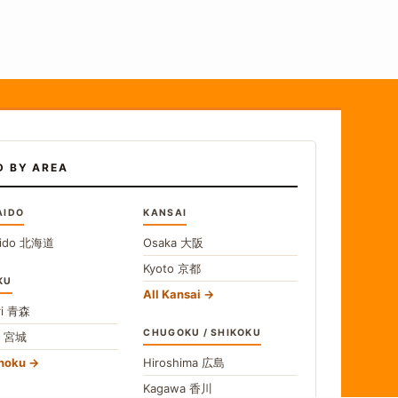
D BY AREA
AIDO
KANSAI
ido
北海道
Osaka
大阪
Kyoto
京都
KU
All Kansai
i
青森
CHUGOKU / SHIKOKU
i
宮城
ohoku
Hiroshima
広島
Kagawa
香川