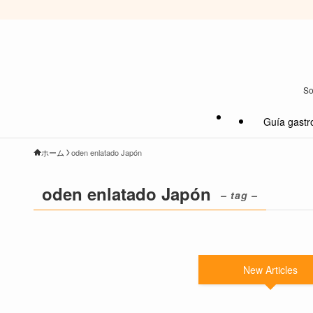
So
Guía gastr
ホーム
oden enlatado Japón
oden enlatado Japón
– tag –
New Articles