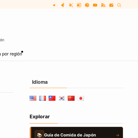
pón
 por región
Idioma
Explorar
📚
Guía de Comida de Japón
→