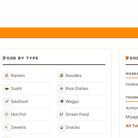
FOOD BY TYPE
FOO
HOKK
🍜
🍝
Ramen
Noodles
Hokka
🍣
🍚
Sushi
Rice Dishes
TOHO
🦐
🥩
Seafood
Wagyu
Aomor
🍲
🥢
Hot Pot
Street Food
Miyag
All T
🍡
🍘
Sweets
Snacks