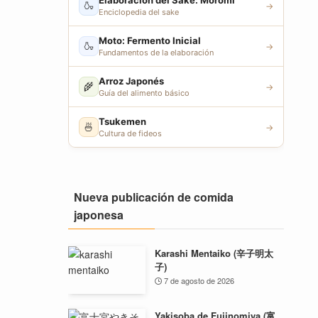
Elaboración del Sake: Moromi
🍶
→
Enciclopedia del sake
Moto: Fermento Inicial
🍶
→
Fundamentos de la elaboración
Arroz Japonés
🌾
→
Guía del alimento básico
Tsukemen
🍜
→
Cultura de fideos
Nueva publicación de comida
japonesa
Karashi Mentaiko (辛子明太
子)
7 de agosto de 2026
Yakisoba de Fujinomiya (富