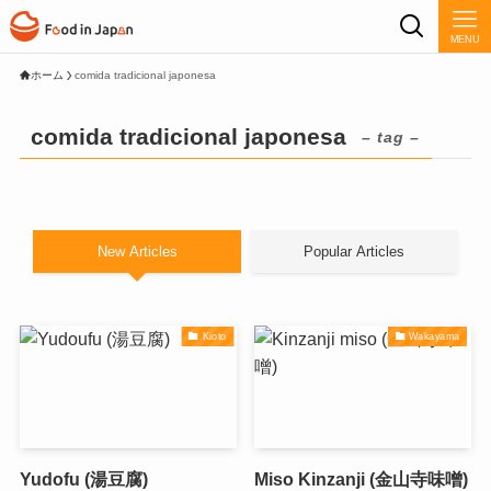
MENU
ホーム
comida tradicional japonesa
comida tradicional japonesa
– tag –
New Articles
Popular Articles
Kioto
Wakayama
Yudofu (湯豆腐)
Miso Kinzanji (金山寺味噌)