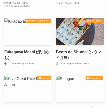
9 de April de 2026
4 de April de 2026
17 de April de 2026
Mariscos japoneses
Kanagawa
Fukagawa Meshi (深川め
Bento de Shumai (シウマ
し)
イ弁当)
19 de February de 2026
28 de September de 2025
Artículo
Fukushima