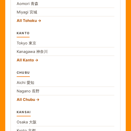
Aomori
青森
Miyagi
宮城
All Tohoku
KANTO
Tokyo
東京
Kanagawa
神奈川
All Kanto
CHUBU
Aichi
愛知
Nagano
長野
All Chubu
KANSAI
Osaka
大阪
Kyoto
京都