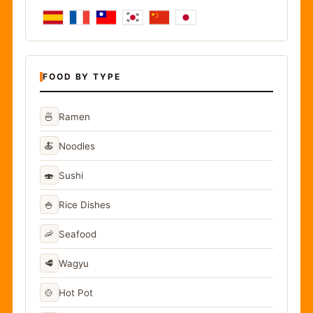
FOOD BY TYPE
🍜
Ramen
🍝
Noodles
🍣
Sushi
🍚
Rice Dishes
🦐
Seafood
🥩
Wagyu
🍲
Hot Pot