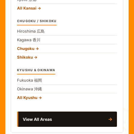
All Kansai
CHUGOKU / SHIKOKU
Hiroshima
広島
Kagawa
香川
Chugoku
Shikoku
KYUSHU & OKINAWA
Fukuoka
福岡
Okinawa
沖縄
食
All Kyushu
→
View All Areas