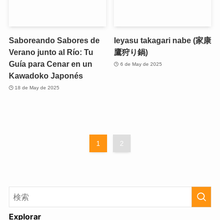
Saboreando Sabores de
Ieyasu takagari nabe (家康
Verano junto al Río: Tu
鷹狩り鍋)
Guía para Cenar en un
6 de May de 2025
Kawadoko Japonés
18 de May de 2025
1
2
Explorar