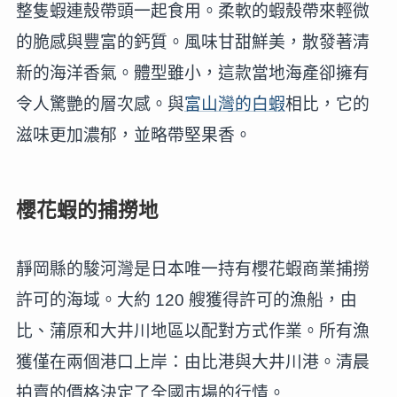
整隻蝦連殼帶頭一起食用。柔軟的蝦殼帶來輕微
的脆感與豐富的鈣質。風味甘甜鮮美，散發著清
新的海洋香氣。體型雖小，這款當地海產卻擁有
令人驚艷的層次感。與
富山灣的白蝦
相比，它的
滋味更加濃郁，並略帶堅果香。
櫻花蝦的捕撈地
靜岡縣的駿河灣是日本唯一持有櫻花蝦商業捕撈
許可的海域。大約 120 艘獲得許可的漁船，由
比、蒲原和大井川地區以配對方式作業。所有漁
獲僅在兩個港口上岸：由比港與大井川港。清晨
拍賣的價格決定了全國市場的行情。