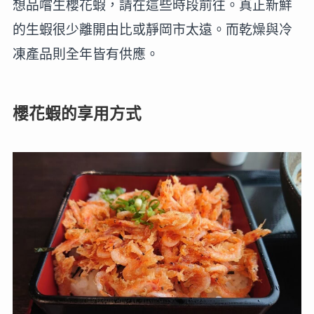
想品嚐生櫻花蝦，請在這些時段前往。真正新鮮
的生蝦很少離開由比或靜岡市太遠。而乾燥與冷
凍產品則全年皆有供應。
櫻花蝦的享用方式