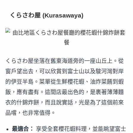
くらさわ屋 (
Kurasawaya)
くらさわ屋坐落在舊東海道旁的一座山丘上。從
窗戶望出去，可以欣賞到富士山以及駿河灣對岸
的伊豆半島。菜單從生鮮櫻花蝦、油炸菜餚到蝦
飯，應有盡有。這間店最出色的，是裹著薄薄麵
衣的什錦炸餅，而且說實話，光是為了這個前來
品嚐，也非常值得。
最適合：
享受全套櫻花蝦料理，並能眺望富士