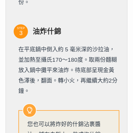
份。
STEP
油炸什錦
在平底鍋中倒入約 5 毫米深的沙拉油，
並加熱至攝氏170～180度。取兩份麵糊
放入鍋中攤平來油炸。待底部呈現金黃
色澤後，翻面。轉小火，再繼續大約2分
鐘。
您也可以將炸好的什錦沾裹醬