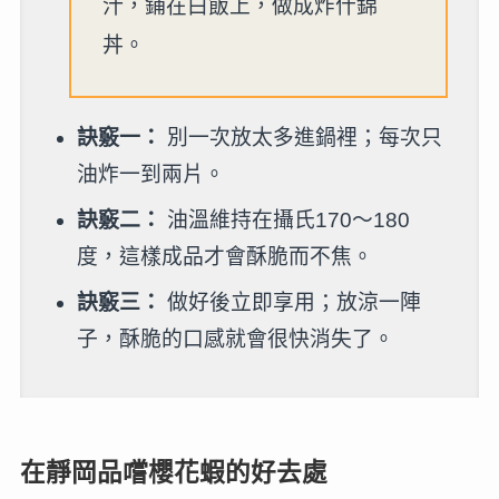
汁，鋪在白飯上，做成炸什錦
丼。
訣竅一：
別一次放太多進鍋裡；每次只
油炸一到兩片。
訣竅二：
油溫維持在攝氏170～180
度，這樣成品才會酥脆而不焦。
訣竅三：
做好後立即享用；放涼一陣
子，酥脆的口感就會很快消失了。
在靜岡品嚐櫻花蝦的好去處