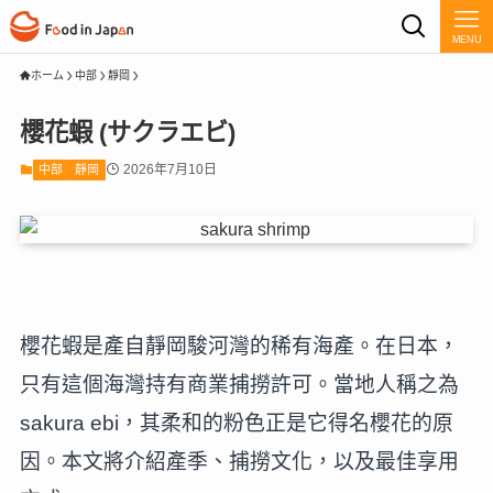
MENU
ホーム
中部
靜岡
櫻花蝦 (サクラエビ)
2026年7月10日
中部
靜岡
櫻花蝦是產自靜岡駿河灣的稀有海產。在日本，
只有這個海灣持有商業捕撈許可。當地人稱之為
sakura ebi，其柔和的粉色正是它得名櫻花的原
因。本文將介紹產季、捕撈文化，以及最佳享用