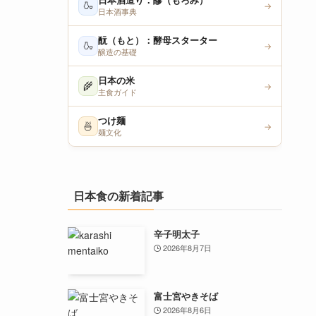
日本酒造り：醪（もろみ）
🍶
→
日本酒事典
酛（もと）：酵母スターター
🍶
→
醸造の基礎
日本の米
🌾
→
主食ガイド
つけ麺
🍜
→
麺文化
日本食の新着記事
辛子明太子
2026年8月7日
富士宮やきそば
2026年8月6日