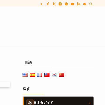
言語
探す
📚
日本食ガイド
→