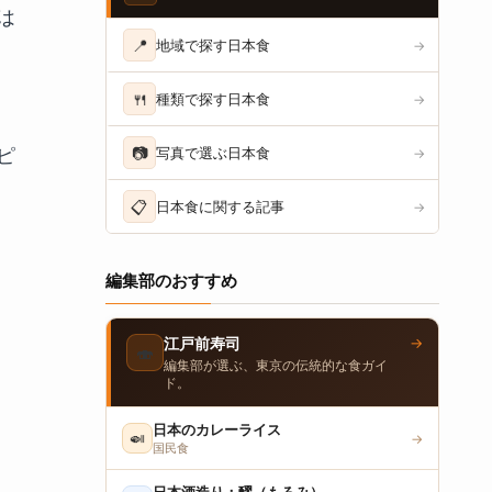
は
📍
地域で探す日本食
→
🍴
種類で探す日本食
→
ピ
📷
写真で選ぶ日本食
→
📋
日本食に関する記事
→
編集部のおすすめ
→
江戸前寿司
🍣
編集部が選ぶ、東京の伝統的な食ガイ
ド。
日本のカレーライス
🍛
→
国民食