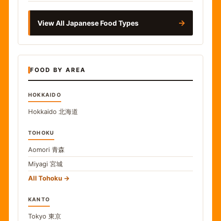
→
View All Japanese Food Types
FOOD BY AREA
HOKKAIDO
Hokkaido
北海道
TOHOKU
Aomori
青森
Miyagi
宮城
All Tohoku
KANTO
Tokyo
東京