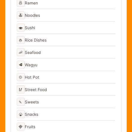
🍜
Ramen
🍝
Noodles
🍣
Sushi
🍚
Rice Dishes
🦐
Seafood
🥩
Wagyu
🍲
Hot Pot
🥢
Street Food
🍡
Sweets
🍘
Snacks
🍓
Fruits