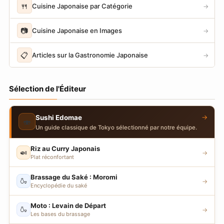
🍴
Cuisine Japonaise par Catégorie
→
📷
Cuisine Japonaise en Images
→
📋
Articles sur la Gastronomie Japonaise
→
Sélection de l'Éditeur
→
Sushi Edomae
🍣
Un guide classique de Tokyo sélectionné par notre équipe.
Riz au Curry Japonais
🍛
→
Plat réconfortant
Brassage du Saké : Moromi
🍶
→
Encyclopédie du saké
Moto : Levain de Départ
🍶
→
Les bases du brassage