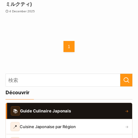
ミルクティ)
4 December 2025
1
Découvrir
📚
Guide Culinaire Japonais
→
📍
Cuisine Japonaise par Région
→