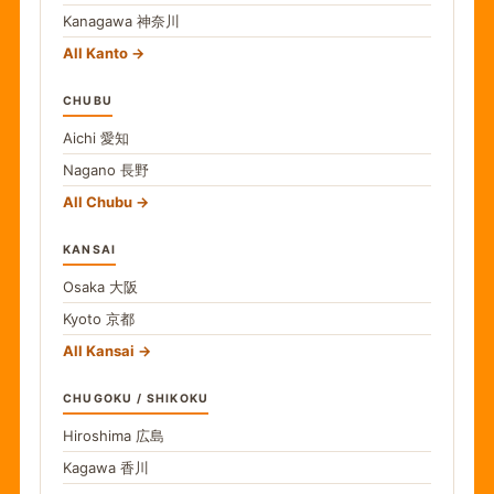
Kanagawa
神奈川
All Kanto
CHUBU
Aichi
愛知
Nagano
長野
All Chubu
KANSAI
Osaka
大阪
Kyoto
京都
All Kansai
CHUGOKU / SHIKOKU
Hiroshima
広島
Kagawa
香川