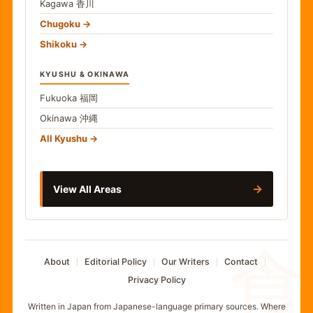
Kagawa
香川
Chugoku
Shikoku
KYUSHU & OKINAWA
Fukuoka
福岡
Okinawa
沖縄
All Kyushu
→
View All Areas
食
About
Editorial Policy
Our Writers
Contact
Privacy Policy
Written in Japan from Japanese-language primary sources. Where