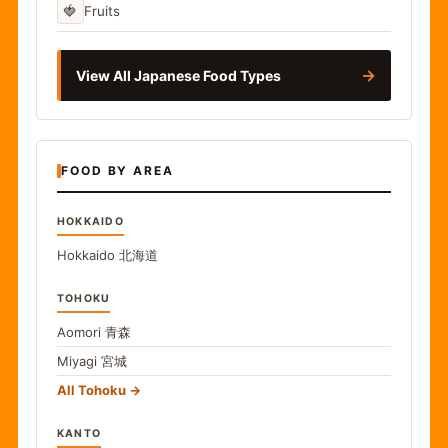
🍓
Fruits
→
View All Japanese Food Types
FOOD BY AREA
HOKKAIDO
Hokkaido
北海道
TOHOKU
Aomori
青森
Miyagi
宮城
All Tohoku
KANTO