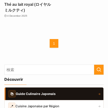
Thé au lait royal (ロイヤル
ミルクティ)
4 December 2025
1
Découvrir
📚
Guide Culinaire Japonais
→
📍
Cuisine Japonaise par Région
→