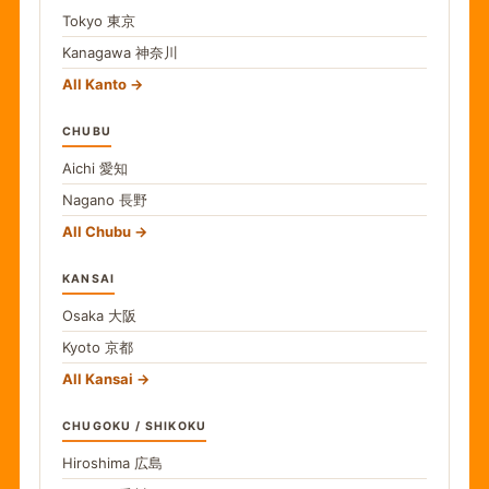
Tokyo
東京
Kanagawa
神奈川
All Kanto
CHUBU
Aichi
愛知
Nagano
長野
All Chubu
KANSAI
Osaka
大阪
Kyoto
京都
All Kansai
CHUGOKU / SHIKOKU
Hiroshima
広島