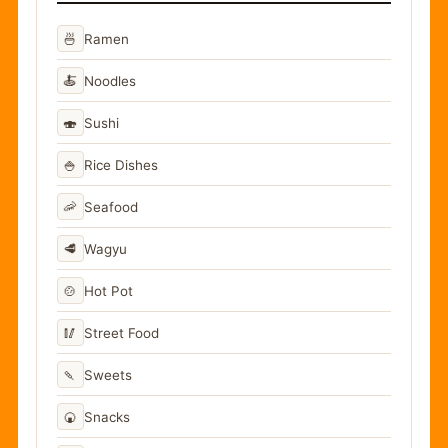
🍜
Ramen
🍝
Noodles
🍣
Sushi
🍚
Rice Dishes
🦐
Seafood
🥩
Wagyu
🍲
Hot Pot
🥢
Street Food
🍡
Sweets
🍘
Snacks