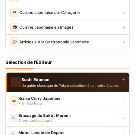
🍴
Cuisine Japonaise par Catégorie
→
📷
Cuisine Japonaise en Images
→
📋
Articles sur la Gastronomie Japonaise
→
Sélection de l'Éditeur
→
Sushi Edomae
🍣
Un guide classique de Tokyo sélectionné par notre équipe.
Riz au Curry Japonais
🍛
→
Plat réconfortant
Brassage du Saké : Moromi
🍶
→
Encyclopédie du saké
Moto : Levain de Départ
🍶