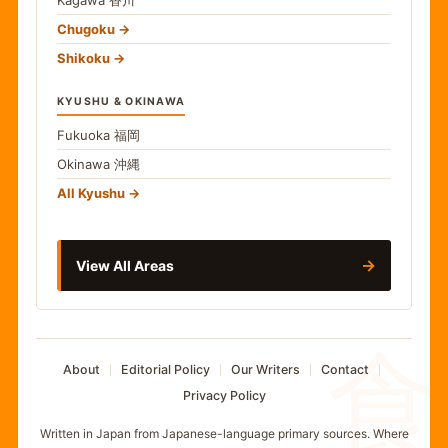
Kagawa
香川
Chugoku
Shikoku
KYUSHU & OKINAWA
Fukuoka
福岡
Okinawa
沖縄
All Kyushu
→
View All Areas
食
About
Editorial Policy
Our Writers
Contact
Privacy Policy
Written in Japan from Japanese-language primary sources. Where