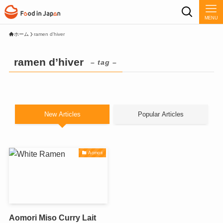
MENU
ホーム
ramen d'hiver
ramen d’hiver
– tag –
New Articles
Popular Articles
Aomori
Aomori Miso Curry Lait