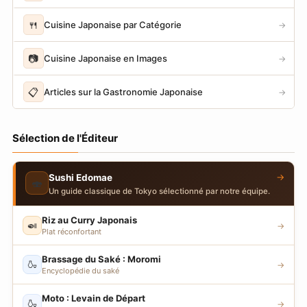
🍴
Cuisine Japonaise par Catégorie
→
📷
Cuisine Japonaise en Images
→
📋
Articles sur la Gastronomie Japonaise
→
Sélection de l'Éditeur
→
Sushi Edomae
🍣
Un guide classique de Tokyo sélectionné par notre équipe.
Riz au Curry Japonais
🍛
→
Plat réconfortant
Brassage du Saké : Moromi
🍶
→
Encyclopédie du saké
Moto : Levain de Départ
🍶
→