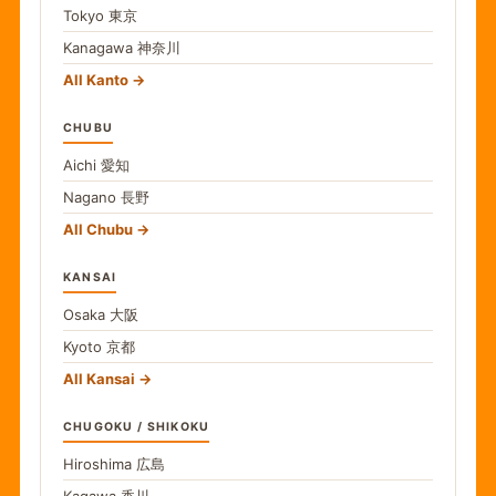
Tokyo
東京
Kanagawa
神奈川
All Kanto
CHUBU
Aichi
愛知
Nagano
長野
All Chubu
KANSAI
Osaka
大阪
Kyoto
京都
All Kansai
CHUGOKU / SHIKOKU
Hiroshima
広島