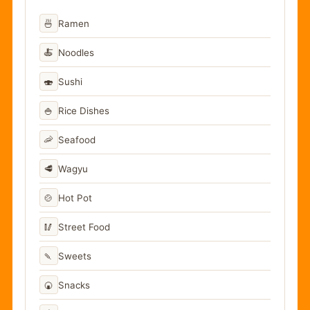
🍜
Ramen
🍝
Noodles
🍣
Sushi
🍚
Rice Dishes
🦐
Seafood
🥩
Wagyu
🍲
Hot Pot
🥢
Street Food
🍡
Sweets
🍘
Snacks