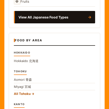
🍓
Fruits
→
View All Japanese Food Types
FOOD BY AREA
HOKKAIDO
Hokkaido
北海道
TOHOKU
Aomori
青森
Miyagi
宮城
All Tohoku
KANTO