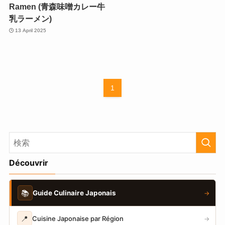
Ramen (青森味噌カレー牛
乳ラーメン)
13 April 2025
1
Découvrir
📚
Guide Culinaire Japonais
→
📍
Cuisine Japonaise par Région
→