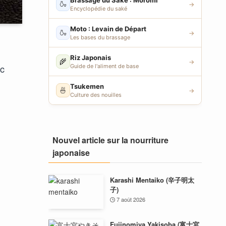
Brassage du Saké : Moromi
🍶
→
Encyclopédie du saké
Moto : Levain de Départ
🍶
→
Les bases du brassage
Riz Japonais
🌾
→
ec
Guide de l'aliment de base
Tsukemen
🍜
→
Culture des nouilles
Nouvel article sur la nourriture
japonaise
Karashi Mentaiko (辛子明太
子)
7 août 2026
Fujinomiya Yakisoba (富士宮