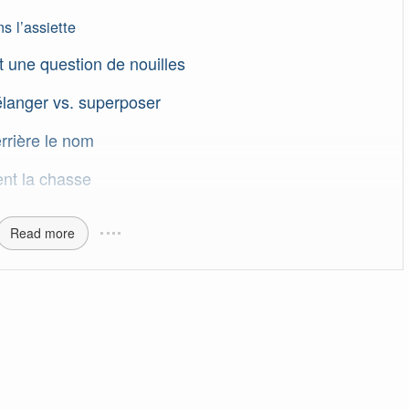
s l’assiette
t une question de nouilles
élanger vs. superposer
rrière le nom
ent la chasse
Read more