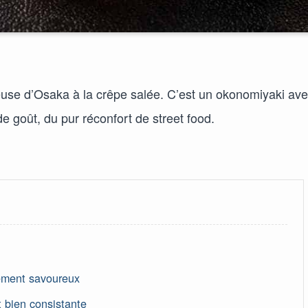
e d’Osaka à la crêpe salée. C’est un okonomiyaki av
de goût, du pur réconfort de street food.
sément savoureux
t bien consistante