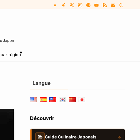
 au Japon
 par région
Langue
Découvrir
📚
Guide Culinaire Japonais
→