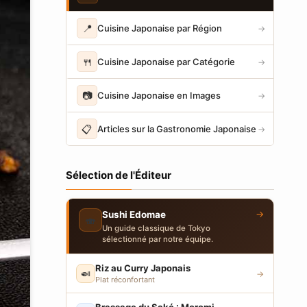
📍
Cuisine Japonaise par Région
→
🍴
Cuisine Japonaise par Catégorie
→
📷
Cuisine Japonaise en Images
→
📋
Articles sur la Gastronomie Japonaise
→
Sélection de l'Éditeur
→
Sushi Edomae
🍣
Un guide classique de Tokyo
sélectionné par notre équipe.
Riz au Curry Japonais
🍛
→
Plat réconfortant