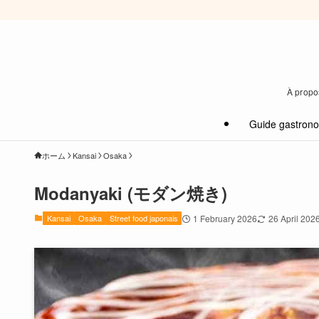
À propos
Guide gastron
ホーム
Kansai
Osaka
Modanyaki (モダン焼き)
Kansai
Osaka
Street food japonais
1 February 2026
26 April 202