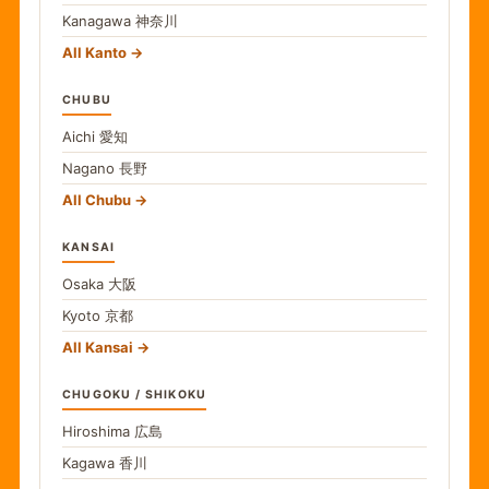
Kanagawa
神奈川
All Kanto
CHUBU
Aichi
愛知
Nagano
長野
All Chubu
KANSAI
Osaka
大阪
Kyoto
京都
All Kansai
CHUGOKU / SHIKOKU
Hiroshima
広島
Kagawa
香川