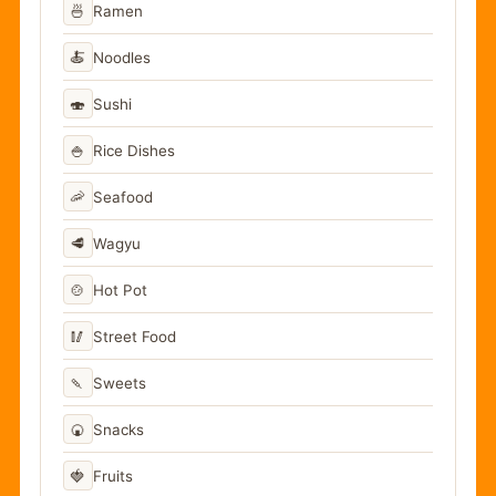
🍜
Ramen
🍝
Noodles
🍣
Sushi
🍚
Rice Dishes
🦐
Seafood
🥩
Wagyu
🍲
Hot Pot
🥢
Street Food
🍡
Sweets
🍘
Snacks
🍓
Fruits