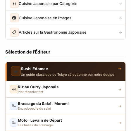
🍴
Cuisine Japonaise par Catégorie
→
📷
Cuisine Japonaise en Images
→
📋
Articles sur la Gastronomie Japonaise
→
Sélection de l'Éditeur
→
Sushi Edomae
🍣
Un guide classique de Tokyo sélectionné par notre équipe.
Riz au Curry Japonais
🍛
→
Plat réconfortant
Brassage du Saké : Moromi
🍶
→
Encyclopédie du saké
Moto : Levain de Départ
🍶
→
Les bases du brassage