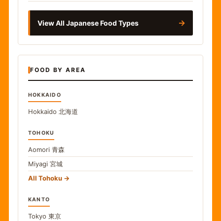
→
View All Japanese Food Types
FOOD BY AREA
HOKKAIDO
Hokkaido
北海道
TOHOKU
Aomori
青森
Miyagi
宮城
All Tohoku
KANTO
Tokyo
東京