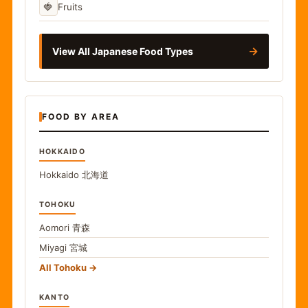
🍓
Fruits
→
View All Japanese Food Types
FOOD BY AREA
HOKKAIDO
Hokkaido
北海道
TOHOKU
Aomori
青森
Miyagi
宮城
All Tohoku
KANTO