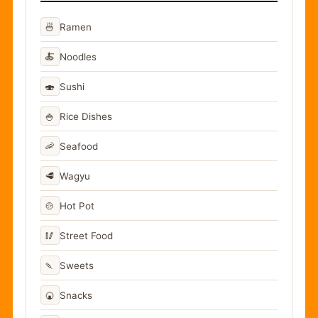
🍜
Ramen
🍝
Noodles
🍣
Sushi
🍚
Rice Dishes
🦐
Seafood
🥩
Wagyu
🍲
Hot Pot
🥢
Street Food
🍡
Sweets
🍘
Snacks