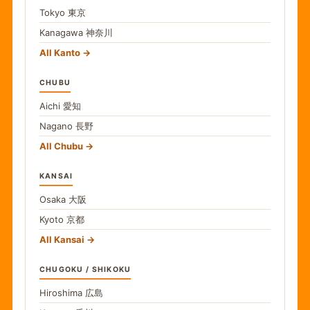
Tokyo
東京
Kanagawa
神奈川
All Kanto
CHUBU
Aichi
愛知
Nagano
長野
All Chubu
KANSAI
Osaka
大阪
Kyoto
京都
All Kansai
CHUGOKU / SHIKOKU
Hiroshima
広島