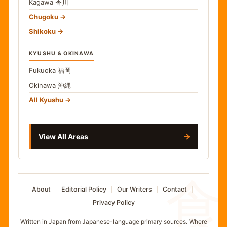
Kagawa
香川
Chugoku
Shikoku
KYUSHU & OKINAWA
Fukuoka
福岡
Okinawa
沖縄
All Kyushu
→
View All Areas
食
About
Editorial Policy
Our Writers
Contact
Privacy Policy
Written in Japan from Japanese-language primary sources. Where