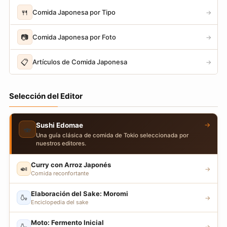
🍴
Comida Japonesa por Tipo
→
📷
Comida Japonesa por Foto
→
📋
Artículos de Comida Japonesa
→
Selección del Editor
→
Sushi Edomae
🍣
Una guía clásica de comida de Tokio seleccionada por
nuestros editores.
Curry con Arroz Japonés
🍛
→
Comida reconfortante
Elaboración del Sake: Moromi
🍶
→
Enciclopedia del sake
Moto: Fermento Inicial
🍶
→