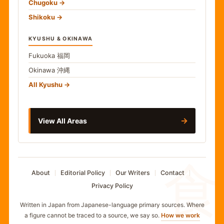
Chugoku
Shikoku
KYUSHU & OKINAWA
Fukuoka
福岡
Okinawa
沖縄
All Kyushu
→
View All Areas
食
About
Editorial Policy
Our Writers
Contact
Privacy Policy
Written in Japan from Japanese-language primary sources. Where
a figure cannot be traced to a source, we say so.
How we work