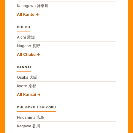
Kanagawa
神奈川
All Kanto
CHUBU
Aichi
愛知
Nagano
長野
All Chubu
KANSAI
Osaka
大阪
Kyoto
京都
All Kansai
CHUGOKU / SHIKOKU
Hiroshima
広島
Kagawa
香川