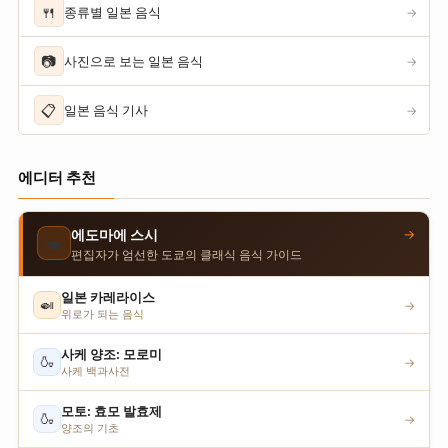
🍴
종류별 일본 음식
→
📷
사진으로 보는 일본 음식
→
📋
일본 음식 기사
→
에디터 추천
→
에도마에 스시
🍣
편집자가 엄선한 도쿄의 클래식 음식 가이드
일본 카레라이스
🍛
→
위로가 되는 음식
사케 양조: 모로미
🍶
→
사케 백과사전
모토: 효모 발효제
🍶
→
양조의 기초