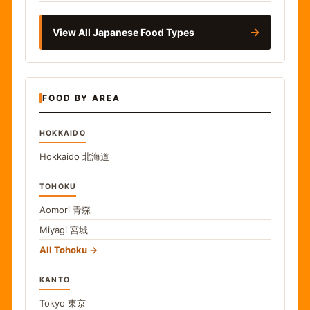
→
View All Japanese Food Types
FOOD BY AREA
HOKKAIDO
Hokkaido
北海道
TOHOKU
Aomori
青森
Miyagi
宮城
All Tohoku
KANTO
Tokyo
東京