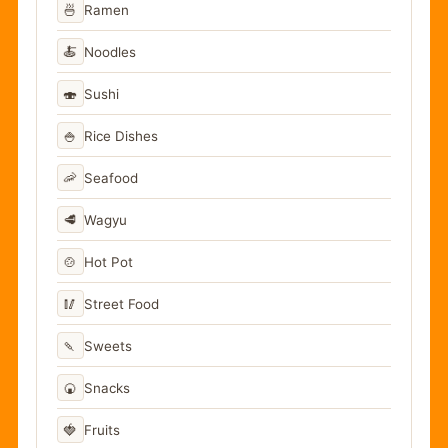
🍜
Ramen
🍝
Noodles
🍣
Sushi
🍚
Rice Dishes
🦐
Seafood
🥩
Wagyu
🍲
Hot Pot
🥢
Street Food
🍡
Sweets
🍘
Snacks
🍓
Fruits