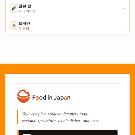
일본 쌀
🌾
→
주식 가이드
츠케멘
🍜
→
면 문화
Your complete guide to Japanese food:
regional specialties, iconic dishes, and more.