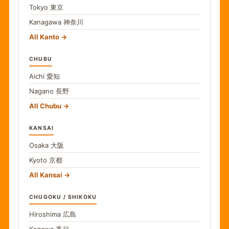
Tokyo
東京
Kanagawa
神奈川
All Kanto
CHUBU
Aichi
愛知
Nagano
長野
All Chubu
KANSAI
Osaka
大阪
Kyoto
京都
All Kansai
CHUGOKU / SHIKOKU
Hiroshima
広島