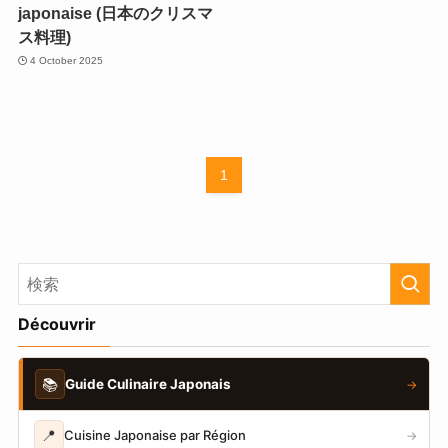
japonaise (日本のクリスマ
ス料理)
4 October 2025
1
Découvrir
📚
Guide Culinaire Japonais
→
📍
Cuisine Japonaise par Région
→