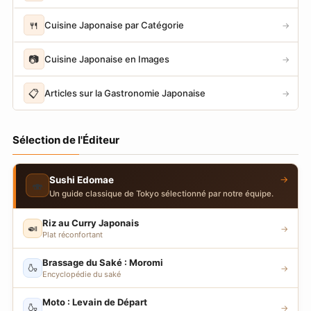
🍴
Cuisine Japonaise par Catégorie
→
📷
Cuisine Japonaise en Images
→
📋
Articles sur la Gastronomie Japonaise
→
Sélection de l'Éditeur
→
Sushi Edomae
🍣
Un guide classique de Tokyo sélectionné par notre équipe.
Riz au Curry Japonais
🍛
→
Plat réconfortant
Brassage du Saké : Moromi
🍶
→
Encyclopédie du saké
Moto : Levain de Départ
🍶
→