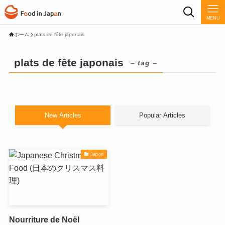
MENU
ホーム
plats de fête japonais
plats de fête japonais
– tag –
New Articles
Popular Articles
Japon
Nourriture de Noël