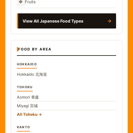
🍓
Fruits
→
View All Japanese Food Types
FOOD BY AREA
HOKKAIDO
Hokkaido
北海道
TOHOKU
Aomori
青森
Miyagi
宮城
All Tohoku
KANTO