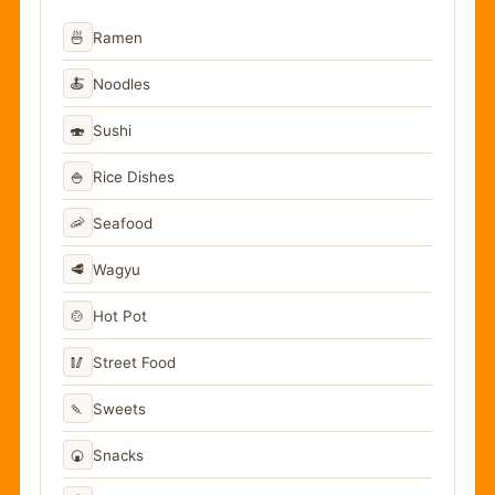
🍜
Ramen
🍝
Noodles
🍣
Sushi
🍚
Rice Dishes
🦐
Seafood
🥩
Wagyu
🍲
Hot Pot
🥢
Street Food
🍡
Sweets
🍘
Snacks