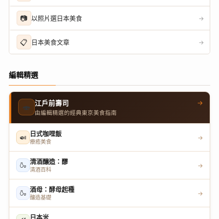
📷
以照片選日本美食
→
📋
日本美食文章
→
編輯精選
→
江戶前壽司
🍣
由編輯精選的經典東京美食指南
日式咖哩飯
🍛
→
療癒美食
清酒釀造：醪
🍶
→
清酒百科
酒母：酵母起種
🍶
→
釀造基礎
日本米