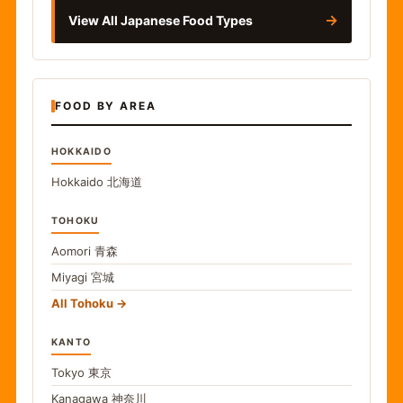
→
View All Japanese Food Types
FOOD BY AREA
HOKKAIDO
Hokkaido
北海道
TOHOKU
Aomori
青森
Miyagi
宮城
All Tohoku
KANTO
Tokyo
東京
Kanagawa
神奈川