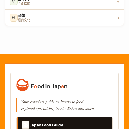
🌾
→
主食指南
沾麵
🍜
→
麵食文化
Your complete guide to Japanese food
regional specialties, iconic dishes and more.
📚
Japan Food Guide