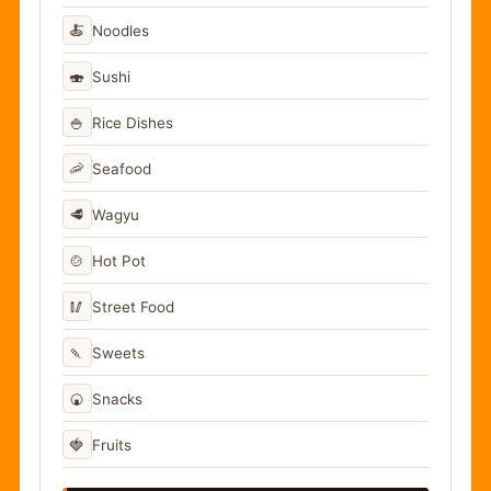
🍝
Noodles
🍣
Sushi
🍚
Rice Dishes
🦐
Seafood
🥩
Wagyu
🍲
Hot Pot
🥢
Street Food
🍡
Sweets
🍘
Snacks
🍓
Fruits