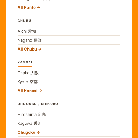
All Kanto
CHUBU
Aichi
愛知
Nagano
長野
All Chubu
KANSAI
Osaka
大阪
Kyoto
京都
All Kansai
CHUGOKU / SHIKOKU
Hiroshima
広島
Kagawa
香川
Chugoku