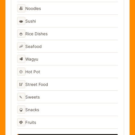
🍝
Noodles
🍣
Sushi
🍚
Rice Dishes
🦐
Seafood
🥩
Wagyu
🍲
Hot Pot
🥢
Street Food
🍡
Sweets
🍘
Snacks
🍓
Fruits