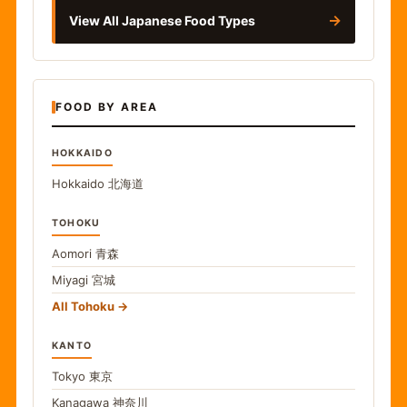
→
View All Japanese Food Types
FOOD BY AREA
HOKKAIDO
Hokkaido
北海道
TOHOKU
Aomori
青森
Miyagi
宮城
All Tohoku
KANTO
Tokyo
東京
Kanagawa
神奈川