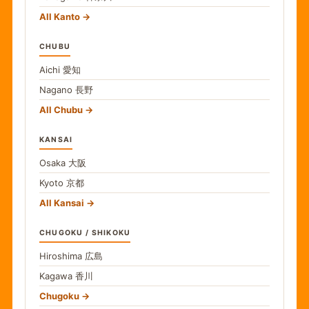
All Kanto
CHUBU
Aichi
愛知
Nagano
長野
All Chubu
KANSAI
Osaka
大阪
Kyoto
京都
All Kansai
CHUGOKU / SHIKOKU
Hiroshima
広島
Kagawa
香川
Chugoku