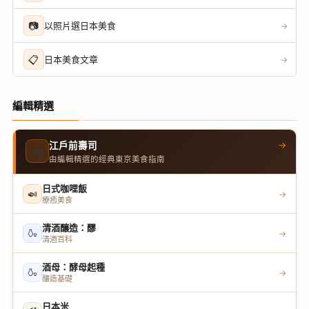
📷
以照片選日本美食
→
📋
日本美食文章
→
編輯精選
→
江戶前壽司
🍣
由編輯精選的經典東京美食指南
日式咖哩飯
🍛
→
療癒美食
清酒釀造：醪
🍶
→
清酒百科
酒母：酵母起種
🍶
→
釀造基礎
日本米