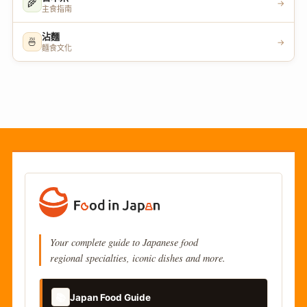
🌾
→
主食指南
沾麵
🍜
→
麵食文化
Your complete guide to Japanese food
regional specialties, iconic dishes and more.
📚
Japan Food Guide