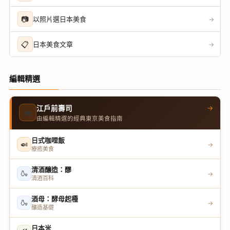
📷
以照片選日本美食
→
📋
日本美食文章
→
編輯精選
→
江戶前壽司
🍣
由編輯精選的經典東京美食指南
日式咖哩飯
🍛
→
療癒美食
清酒釀造：醪
🍶
→
清酒百科
酒母：酵母起種
🍶
→
釀造基礎
日本米