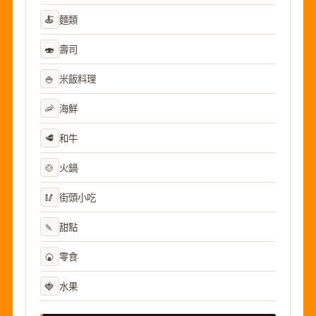
🍝
麵類
🍣
壽司
🍚
米飯料理
🦐
海鮮
🥩
和牛
🍲
火鍋
🥢
街頭小吃
🍡
甜點
🍘
零食
🍓
水果