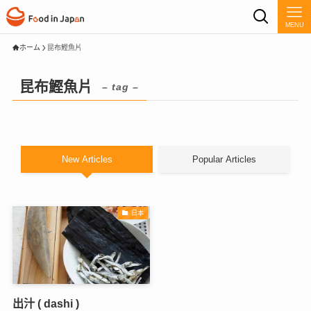
MENU
ホーム
昆布鰹魚片
昆布鰹魚片
– tag –
New Articles
Popular Articles
日本
出汁 ( dashi )