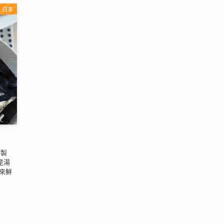
日本
材製
是湯
來鮮