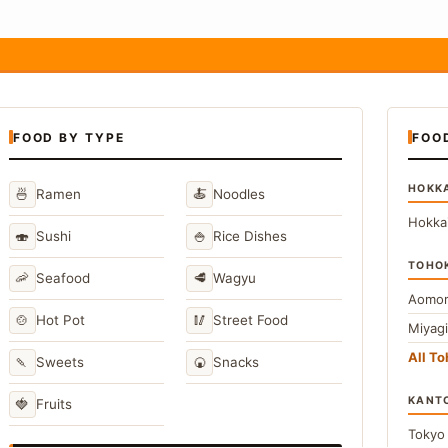
FOOD BY TYPE
FOO
HOKK
🍜
🍝
Ramen
Noodles
Hokka
🍣
🍚
Sushi
Rice Dishes
TOHO
🦐
🥩
Seafood
Wagyu
Aomor
🍲
🥢
Hot Pot
Street Food
Miyag
All T
🍡
🍘
Sweets
Snacks
KANT
🍓
Fruits
Toky