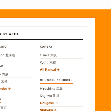
D BY AREA
AIDO
KANSAI
ido
北海道
Osaka
大阪
Kyoto
京都
KU
All Kansai
i
青森
CHUGOKU / SHIKOKU
i
宮城
ohoku
Hiroshima
広島
Kagawa
香川
O
Chugoku
o
東京
Shikoku