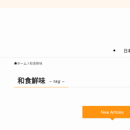
日
ホーム
和食鮮味
和食鮮味
– tag –
New Articles