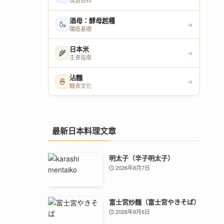
清酒百科
酒母：酵母起種
🍶
→
釀造基礎
日本米
🌾
→
主食指南
沾麵
🍜
→
麵食文化
最新日本料理文章
明太子（辛子明太子）
2026年8月7日
富士宮炒麵（富士宮やきそば）
2026年8月6日