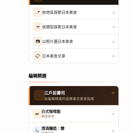
📍
依地區探索日本美食
→
🍴
依類型探索日本美食
→
📷
以照片選日本美食
→
📋
日本美食文章
→
編輯精選
→
江戶前壽司
🍣
由編輯精選的經典東京美食指南
日式咖哩飯
🍛
→
療癒美食
清酒釀造：醪
🍶
→