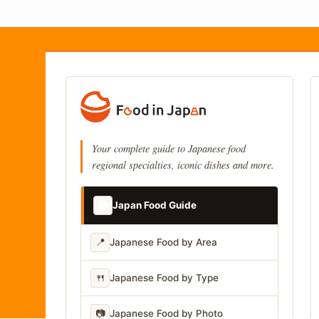
Your complete guide to Japanese food
regional specialties, iconic dishes and more.
📚
Japan Food Guide
📍
Japanese Food by Area
🍴
Japanese Food by Type
📷
Japanese Food by Photo